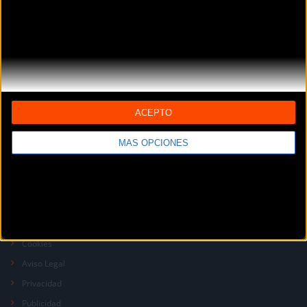
La revista digital de ciclismo Bikezona te ofrece noticias sobre mountain
bike MTB, ciclismo de carretera, e-bikes, bicicletas, componentes y
ACEPTO
accesorios.
MÁS OPCIONES
DÓNDE ESTAMOS
2026
Contactar
Cookies
Aviso Legal
Privacidad
Publicidad