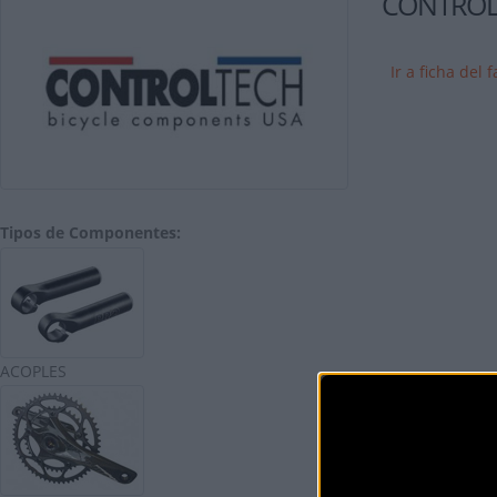
CONTROL
Ir a ficha del f
Tipos de Componentes:
ACOPLES