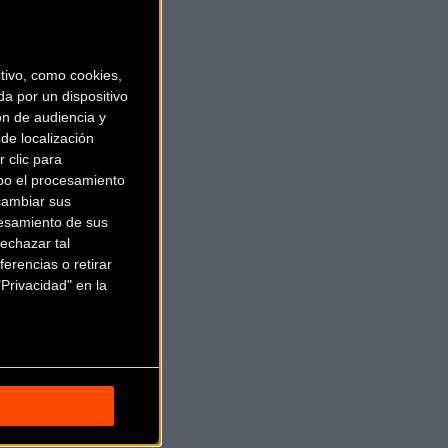
ivo, como cookies,
a por un dispositivo
ón de audiencia y
de localización
 clic para
bo el procesamiento
cambiar sus
esamiento de sus
echazar tal
erencias o retirar
Privacidad" en la