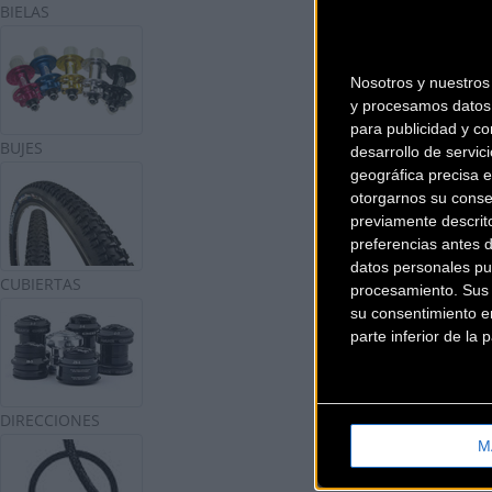
BIELAS
Nosotros y nuestro
y procesamos datos 
para publicidad y co
BUJES
desarrollo de servici
geográfica precisa e
otorgarnos su conse
previamente descrit
preferencias antes 
datos personales pu
CUBIERTAS
procesamiento. Sus p
su consentimiento en
parte inferior de la
DIRECCIONES
M