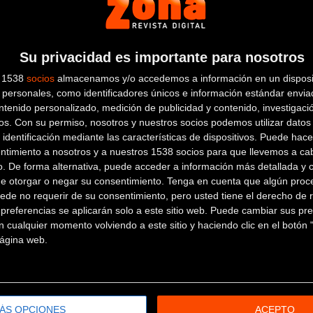
ING SHOX
abricante / distribuidor
Su privacidad es importante para nosotros
s 1538
socios
almacenamos y/o accedemos a información en un disposit
personales, como identificadores únicos e información estándar enviad
ntenido personalizado, medición de publicidad y contenido, investigaci
os.
Con su permiso, nosotros y nuestros socios podemos utilizar datos 
 identificación mediante las características de dispositivos. Puede hacer
ntimiento a nosotros y a nuestros 1538 socios para que llevemos a ca
o. De forma alternativa, puede acceder a información más detallada y 
de otorgar o negar su consentimiento.
Tenga en cuenta que algún proc
ede no requerir de su consentimiento, pero usted tiene el derecho de r
referencias se aplicarán solo a este sitio web. Puede cambiar sus pref
 cualquier momento volviendo a este sitio y haciendo clic en el botón "
 página web.
ÁS OPCIONES
ACEPTO