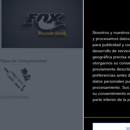
FOX RAC
Ir a ficha del f
Nosotros y nuestro
y procesamos datos 
para publicidad y co
desarrollo de servici
geográfica precisa e
Tipos de Componentes:
otorgarnos su conse
previamente descrit
preferencias antes 
datos personales pu
procesamiento. Sus p
su consentimiento en
SUSPENSIONES
parte inferior de la
M