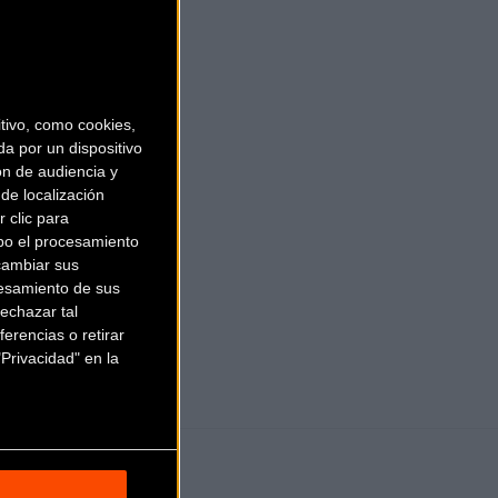
ivo, como cookies,
a por un dispositivo
ón de audiencia y
de localización
 clic para
bo el procesamiento
cambiar sus
esamiento de sus
echazar tal
erencias o retirar
Privacidad" en la