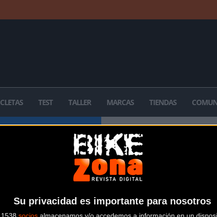
ICLETAS
TEST
TALLER
MARCAS
TIENDAS
COMUN
 la división de negocios que
. La oferta de IceToolz
de reparación de emergencia
mponentes que van desde
producción de Lifu Bicycle
Su privacidad es importante para nosotros
s 1538
socios
almacenamos y/o accedemos a información en un disposit