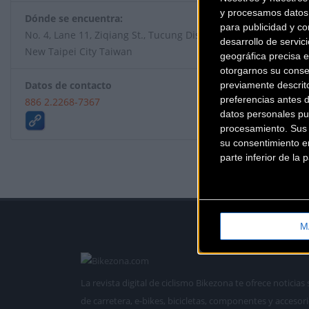
y procesamos datos 
Dónde se encuentra:
para publicidad y co
No. 4, Lane 11, Ziqiang St., Tucung Dist (23679)
desarrollo de servici
New Taipei City Taiwan
geográfica precisa e
otorgarnos su conse
Datos de contacto
previamente descrit
preferencias antes 
886 2.2268-7367
datos personales pu
procesamiento. Sus p
su consentimiento en
parte inferior de la
M
La revista digital de ciclismo Bikezona te ofrece notici
de carretera, e-bikes, bicicletas, componentes y accesori