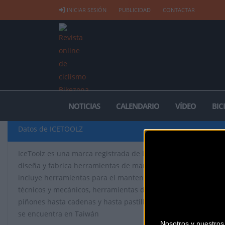
INICIAR SESIÓN
PUBLICIDAD
CONTACTAR
NOTICIAS
CALENDARIO
VÍDEO
BIC
Datos de ICETOOLZ
IceToolz es una marca registrada de Lifu Bicycle Co., Ltd. y es
diseña y fabrica herramientas de mantenimiento de bicicletas
incluye herramientas para el mantenimiento periódico, kits 
técnicos y mecánicos, herramientas de limpieza y varios co
piñones hasta cadenas y hasta pastillas de freno. la base de 
se encuentra en Taiwán
Nosotros y nuestro