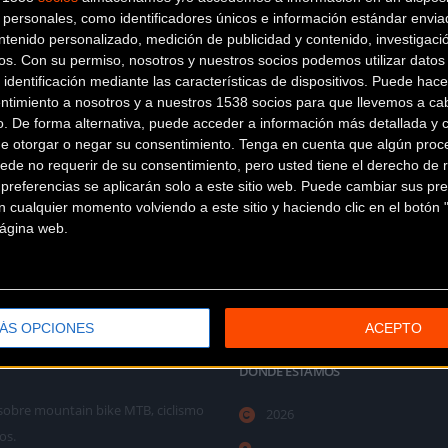
personales, como identificadores únicos e información estándar enviad
ntenido personalizado, medición de publicidad y contenido, investigaci
os.
Con su permiso, nosotros y nuestros socios podemos utilizar datos 
 identificación mediante las características de dispositivos. Puede hacer
ntimiento a nosotros y a nuestros 1538 socios para que llevemos a ca
o. De forma alternativa, puede acceder a información más detallada y 
de otorgar o negar su consentimiento.
Tenga en cuenta que algún proc
ede no requerir de su consentimiento, pero usted tiene el derecho de r
referencias se aplicarán solo a este sitio web. Puede cambiar sus pref
 cualquier momento volviendo a este sitio y haciendo clic en el botón "
 página web.
ÁS OPCIONES
ACEPTO
DÓNDE ESTAMOS
as sobre mountain bike MTB, ciclismo
2026
os.