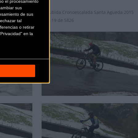
bo el procesamiento
cambiar sus
esamiento de sus
echazar tal
erencias o retirar
Privacidad" en la