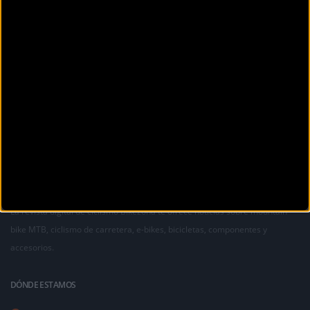
Cargar
imágenes (167)
La revista digital de ciclismo Bikezona te ofrece noticias sobre mountain
bike MTB, ciclismo de carretera, e-bikes, bicicletas, componentes y
accesorios.
DÓNDE ESTAMOS