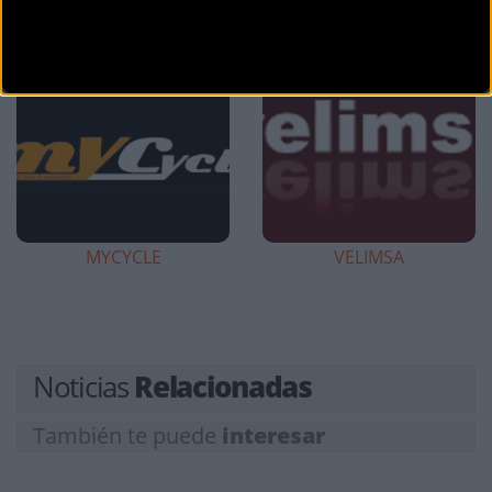
HANS BLOEM
COMERCIAL POUS
MYCYCLE
VELIMSA
Noticias
Relacionadas
También te puede
interesar