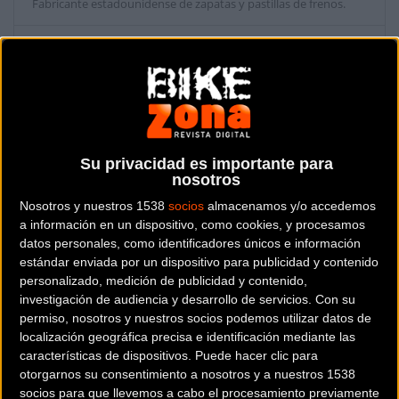
Fabricante estadounidense de zapatas y pastillas de frenos.
Dónde se encuentra
P.O. Box 3480 90632
La Habra, CA Estados Unidos
Contactar con la entidad
Su privacidad es importante para
nosotros
RRSS de la entidad
Nosotros y nuestros 1538
socios
almacenamos y/o accedemos
a información en un dispositivo, como cookies, y procesamos
datos personales, como identificadores únicos e información
estándar enviada por un dispositivo para publicidad y contenido
personalizado, medición de publicidad y contenido,
investigación de audiencia y desarrollo de servicios.
Con su
permiso, nosotros y nuestros socios podemos utilizar datos de
localización geográfica precisa e identificación mediante las
características de dispositivos. Puede hacer clic para
otorgarnos su consentimiento a nosotros y a nuestros 1538
socios para que llevemos a cabo el procesamiento previamente