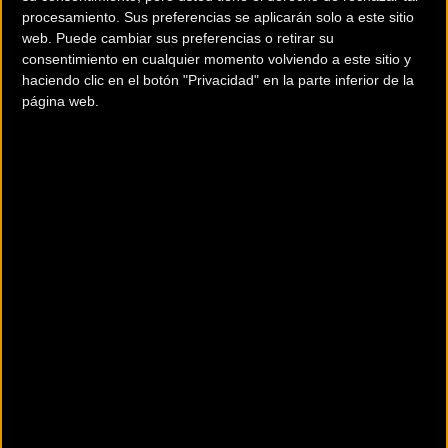
procesamiento. Sus preferencias se aplicarán solo a este sitio
RRSS de la entidad
web. Puede cambiar sus preferencias o retirar su
consentimiento en cualquier momento volviendo a este sitio y
haciendo clic en el botón "Privacidad" en la parte inferior de la
página web.
200 km
Terms of use
© 1987–2026 HERE