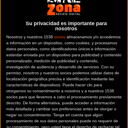
En Spall diseñamos y fabricamos equipaciones deportivas
totalmente personalizadas. Somos especialistas en ropa
deportiva para Ciclismo, Triatlón, Running, Trail y Bike-Trail. La
marca nace en el año 2010, contando con la profesionalidad de
Su privacidad es importante para
nosotros
personal con más de 30 años de experiencia en el sector textil
deportivo, fabricando inicialmente para otras marcas de
Nosotros y nuestros 1538
socios
almacenamos y/o accedemos
renombre en el mundo del deporte. Es por ello que ofrecemos
a información en un dispositivo, como cookies, y procesamos
un amplio conocimiento en confección y tejidos técnicos de
datos personales, como identificadores únicos e información
estándar enviada por un dispositivo para publicidad y contenido
última generación que permite cuidar cada detalle de nuestras
personalizado, medición de publicidad y contenido,
prendas para que el deportista obtenga el máximo confort y
investigación de audiencia y desarrollo de servicios.
Con su
rendimiento con ellas.
permiso, nosotros y nuestros socios podemos utilizar datos de
localización geográfica precisa e identificación mediante las
Dónde se encuentra
características de dispositivos. Puede hacer clic para
CALLE DINAMARCA, NUM. 70, PLANTA 3, PUERTA B 08303
otorgarnos su consentimiento a nosotros y a nuestros 1538
socios para que llevemos a cabo el procesamiento previamente
Mataró (Barcelona). España
descrito. De forma alternativa, puede acceder a información
más detallada y cambiar sus preferencias antes de otorgar o
Contactar con la entidad
negar su consentimiento.
Tenga en cuenta que algún
935 36 36 01
procesamiento de sus datos personales puede no requerir de
su consentimiento, pero usted tiene el derecho de rechazar tal