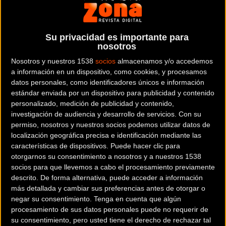
La empresa está gestionada por el co-fundador Bart DeWert. El
equipo está formado por jóvenes profesionales y estudiantes
de varias universidades. El desarrollo de la Aerorider y Sunrider
Su privacidad es importante para
es una estrecha cooperación con universidades y proveedores
nosotros
varios, tanto en Holanda como en el extranjero. La ambición de
Nosotros y nuestros 1538
socios
almacenamos y/o accedemos
la Compañía Aerorider es ofrecer a nuestros clientes una alta
a información en un dispositivo, como cookies, y procesamos
calidad, vehículos sostenibles que les ayudan a mantenerse en
datos personales, como identificadores únicos e información
forma.
estándar enviada por un dispositivo para publicidad y contenido
personalizado, medición de publicidad y contenido,
Dónde se encuentra
investigación de audiencia y desarrollo de servicios.
Con su
Kerkstraat 228 1511EM
permiso, nosotros y nuestros socios podemos utilizar datos de
Oostzaan Holanda
localización geográfica precisa e identificación mediante las
características de dispositivos. Puede hacer clic para
otorgarnos su consentimiento a nosotros y a nuestros 1538
Contactar con la entidad
socios para que llevemos a cabo el procesamiento previamente
+31 (0)6 25053550
descrito. De forma alternativa, puede acceder a información
más detallada y cambiar sus preferencias antes de otorgar o
negar su consentimiento.
Tenga en cuenta que algún
RRSS de la entidad
procesamiento de sus datos personales puede no requerir de
su consentimiento, pero usted tiene el derecho de rechazar tal