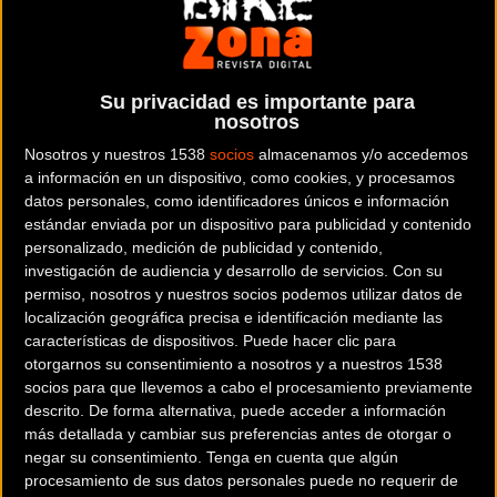
Uno de los mas importantes distribuidores de España de las
dos ruedas, tanto motocicletas como bicicletas. Sus principales
marcas son Gost y Haibike
Su privacidad es importante para
Dónde se encuentra
nosotros
ALFONS IV, 61-63 08400
Nosotros y nuestros 1538
socios
almacenamos y/o accedemos
GRANOLLERS (Barcelona). España
a información en un dispositivo, como cookies, y procesamos
datos personales, como identificadores únicos e información
Contactar con la entidad
estándar enviada por un dispositivo para publicidad y contenido
personalizado, medición de publicidad y contenido,
938604530
investigación de audiencia y desarrollo de servicios.
Con su
permiso, nosotros y nuestros socios podemos utilizar datos de
RRSS de la entidad
localización geográfica precisa e identificación mediante las
características de dispositivos. Puede hacer clic para
otorgarnos su consentimiento a nosotros y a nuestros 1538
socios para que llevemos a cabo el procesamiento previamente
descrito. De forma alternativa, puede acceder a información
más detallada y cambiar sus preferencias antes de otorgar o
negar su consentimiento.
Tenga en cuenta que algún
procesamiento de sus datos personales puede no requerir de