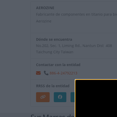
AEROZINE
Fabricante de componentes en titanio para bic
Aerozine
Dónde se encuentra
No.202, Sec. 1, Liming Rd., Nantun Dist 408
Taichung City Taiwan
Contactar con la entidad
886-4-24792213
RRSS de la entidad
Sus Marcas de Componente