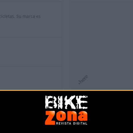
icletas. Su marca es
s