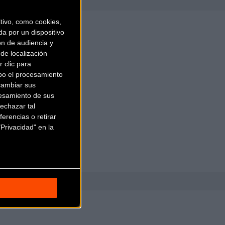
ivo, como cookies,
a por un dispositivo
ón de audiencia y
de localización
 clic para
bo el procesamiento
cambiar sus
esamiento de sus
echazar tal
erencias o retirar
Privacidad" en la