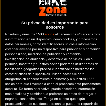
ADRIATICA S.R.L.
Su privacidad es importante para
nosotros
CICLI ADRIATICA s.r.l.
Fabricante italiano de bicicletas desde 1946 de la
Nosotros y nuestros 1538
socios
almacenamos y/o accedemos
a información en un dispositivo, como cookies, y procesamos
marca ADRIATICA
datos personales, como identificadores únicos e información
estándar enviada por un dispositivo para publicidad y contenido
Dónde se encuentra
personalizado, medición de publicidad y contenido,
Via Toscana, 13 61122
investigación de audiencia y desarrollo de servicios.
Con su
Pesaro Italia
permiso, nosotros y nuestros socios podemos utilizar datos de
localización geográfica precisa e identificación mediante las
características de dispositivos. Puede hacer clic para
Contactar con la entidad
otorgarnos su consentimiento a nosotros y a nuestros 1538
+39.0721.456363
socios para que llevemos a cabo el procesamiento previamente
descrito. De forma alternativa, puede acceder a información
RRSS de la entidad
más detallada y cambiar sus preferencias antes de otorgar o
negar su consentimiento.
Tenga en cuenta que algún
procesamiento de sus datos personales puede no requerir de