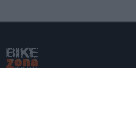
La revista digital de ciclismo Bikezona te ofrece noticias sobre mountain
bike MTB, ciclismo de carretera, e-bikes, bicicletas, componentes y
accesorios.
DÓNDE ESTAMOS
2026