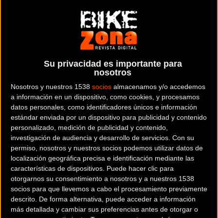
Snow Factory es una empresa de distribución de material
deportivo con sede en Barcelona. Snow Factory se creó en un
telesilla, entre montañas de nieve en el año 2006. Apasionados
por el deporte y con una larga experiencia en el sector,
decidimos construir nuestro propio proyecto. En la actualidad
Snow Factory está formado por un equipo profesional y
Su privacidad es importante para
profundamente entusiasta, dónde la dedicación y el
nosotros
compromiso son nuestro día a día. No distribuimos marcas,
Nosotros y nuestros 1538
socios
almacenamos y/o accedemos
comunicamos sus historias y no gestionamos clientes,
a información en un dispositivo, como cookies, y procesamos
tratamos con amigos. Snow Factory lo componen, hoy en día,
datos personales, como identificadores únicos e información
estándar enviada por un dispositivo para publicidad y contenido
tres departamentos: Snow, Sport y Surf, desde los cuales se
personalizado, medición de publicidad y contenido,
presta servicio a más de 450 establecimientos en toda España.
investigación de audiencia y desarrollo de servicios.
Con su
En fin, espero que ahora nos conozcas un poco más. Nosotros,
permiso, nosotros y nuestros socios podemos utilizar datos de
seguiremos trabajando mucho y pasándolo lo mejor posible.
localización geográfica precisa e identificación mediante las
características de dispositivos. Puede hacer clic para
Dónde se encuentra
otorgarnos su consentimiento a nosotros y a nuestros 1538
Crta. de Cornellà 140, 7ºA 0890
socios para que llevemos a cabo el procesamiento previamente
descrito. De forma alternativa, puede acceder a información
Esplugues (Barcelona). España
más detallada y cambiar sus preferencias antes de otorgar o