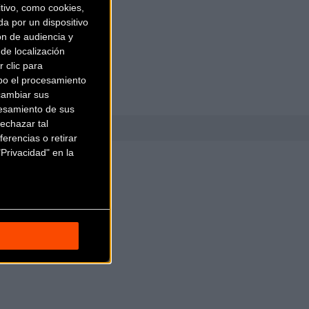
ivo, como cookies,
a por un dispositivo
ón de audiencia y
de localización
 clic para
bo el procesamiento
cambiar sus
esamiento de sus
echazar tal
erencias o retirar
Privacidad" en la