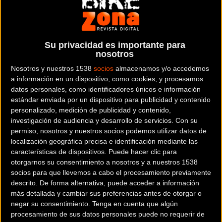
GLOBAL IGUALADA
Distribuidor exclusivo para España de la marca italiana de
bicicletas DE ROSA
Su privacidad es importante para
nosotros
Dónde se encuentra
Nosotros y nuestros 1538
socios
almacenamos y/o accedemos
C/ Masquefa 13 08700
a información en un dispositivo, como cookies, y procesamos
IGUALADA (Barcelona). España
datos personales, como identificadores únicos e información
estándar enviada por un dispositivo para publicidad y contenido
Contactar con la entidad
personalizado, medición de publicidad y contenido,
investigación de audiencia y desarrollo de servicios.
Con su
93 803 90 21
permiso, nosotros y nuestros socios podemos utilizar datos de
localización geográfica precisa e identificación mediante las
RRSS de la entidad
características de dispositivos. Puede hacer clic para
otorgarnos su consentimiento a nosotros y a nuestros 1538
socios para que llevemos a cabo el procesamiento previamente
descrito. De forma alternativa, puede acceder a información
más detallada y cambiar sus preferencias antes de otorgar o
negar su consentimiento.
Tenga en cuenta que algún
procesamiento de sus datos personales puede no requerir de