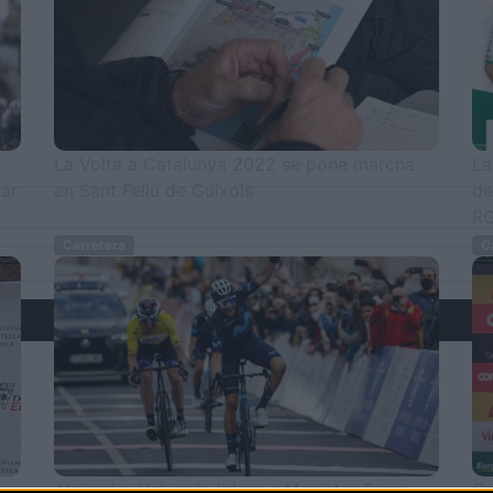
La Volta a Catalunya 2022 se pone marcha
La
zar
en Sant Feliu de Guíxols
de
R
Carretera
Ca
Alejandro Valverde lidera a Movistar Team
Or