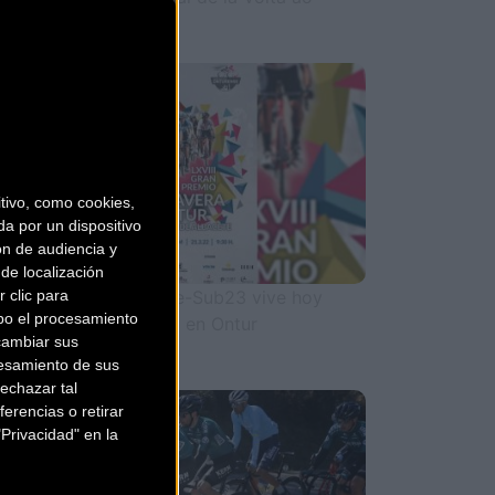
entejo
rretera
ivo, como cookies,
a por un dispositivo
ón de audiencia y
de localización
 clic para
 Copa de España Élite-Sub23 vive hoy
bo el procesamiento
nes su cuarto capítulo en Ontur
cambiar sus
esamiento de sus
rretera
echazar tal
erencias o retirar
Privacidad" en la