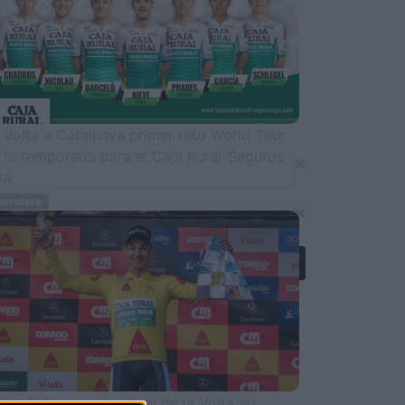
 Volta a Catalunya primer reto World Tour
 la temporada para el Caja Rural-Seguros
GA
rretera
luis Aular ganador final de la Volta ao