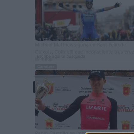
Michael Matthews gana en Sant Feliu de
Guíxols, Colbrelli cae inconsciente tras cru
la meta
Carretera
Pablo Castrillo se impone en Estella XLIV