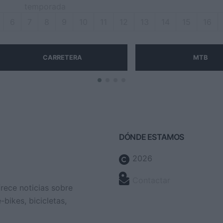
temporada
6
7
8
9
10
11
12
13
14
15
16
CARRETERA
MTB
DÓNDE ESTAMOS
2026
Contactar
frece noticias sobre
bikes, bicicletas,