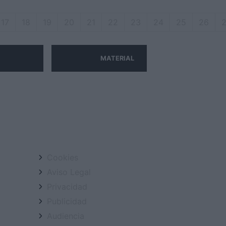
17
18
19
20
21
22
23
24
25
26
MATERIAL
Cookies
Aviso Legal
Privacidad
Publicidad
Audiencia