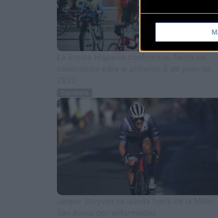
M
La Eroica Hispania confirma su fecha de
celebración para el próximo 5 de junio de
2022
Carretera
Jasper Stuyven se queda fuera de la Milan-
San Remo por enfermedad