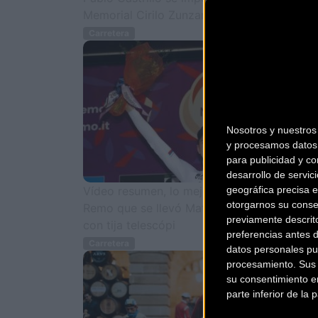
Memorial Cirilo Zunzarren
Carretera
Nosotros y nuestro
y procesamos datos 
para publicidad y co
desarrollo de servici
geográfica precisa e
Vídeo resumen, lo mejor de la Milan - San
otorgarnos su conse
Remo que se llevó Matej Mohoric bajando
previamente descrit
con tija telescópi
preferencias antes 
Carretera
datos personales pu
procesamiento. Sus p
su consentimiento en
parte inferior de la