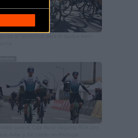
greso al WorldTour para el equipo Kern
arma
rretera
blete para el Caja Rural-Seguros RGA con
luis Aular y Iúri Leitão en Portugal