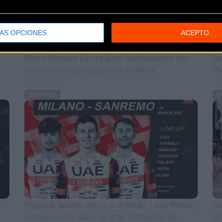
ÁS OPCIONES
ACEPTO
Sierra Nevada Límite abre inscripciones con
Re
un renovado programa de eventos
Ph
Carretera
Ca
Pogacar apunta ahora a la Milan - San Remo,
Do
un nuevo reto para su gran comienzo de
Or