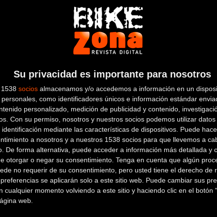
para despedirse de La Volta
Al
Carretera
Ca
Su privacidad es importante para nosotros
s 1538
socios
almacenamos y/o accedemos a información en un disposit
personales, como identificadores únicos e información estándar enviad
ntenido personalizado, medición de publicidad y contenido, investigaci
os.
Con su permiso, nosotros y nuestros socios podemos utilizar datos 
 identificación mediante las características de dispositivos. Puede hacer
La Volta a Catalunya 2022 que comienza hoy
La
ntimiento a nosotros y a nuestros 1538 socios para que llevemos a ca
se podrá seguir en directo en 190 países
lu
o. De forma alternativa, puede acceder a información más detallada y 
de otorgar o negar su consentimiento.
Tenga en cuenta que algún proc
Carretera
Ca
ede no requerir de su consentimiento, pero usted tiene el derecho de r
referencias se aplicarán solo a este sitio web. Puede cambiar sus pref
 cualquier momento volviendo a este sitio y haciendo clic en el botón "
 página web.