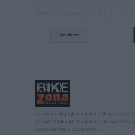
Anterior
Siguiente
1
2
3
4
5
MOCIONES
Secciones
La revista digital de ciclismo Bikezona te o
mountain bike MTB, ciclismo de carretera, e-
componentes y accesorios.