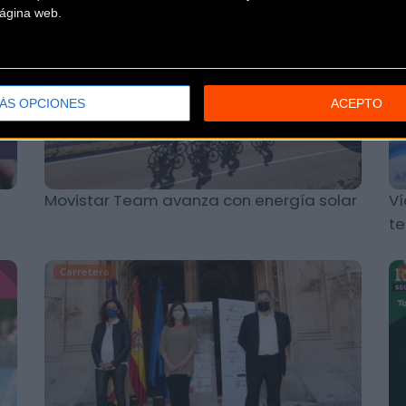
 página web.
Carretera
ÁS OPCIONES
ACEPTO
Movistar Team avanza con energía solar
Ví
te
Carretera