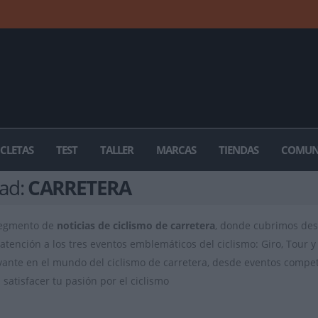
ICLETAS
TEST
TALLER
MARCAS
TIENDAS
COMUN
dad:
CARRETERA
segmento de
noticias de ciclismo de carretera
, donde cubrimos des
atención a los tres eventos emblemáticos del ciclismo: Giro, Tour y 
vante en el mundo del ciclismo de carretera, desde eventos competit
satisfacer tu pasión por el ciclismo