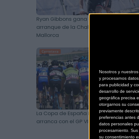
Ryan Gibbons gana el Trofeo Calvía en 
arranque de la Challenge Ciclista de
Mallorca
Carretera
Nosotros y nuestro
y procesamos datos 
para publicidad y co
desarrollo de servici
geográfica precisa e
otorgarnos su conse
previamente descrit
La Copa de España Máster de Carrete
preferencias antes 
arranca con el GP VII Trofeo Fuencalien
datos personales pu
procesamiento. Sus p
su consentimiento en