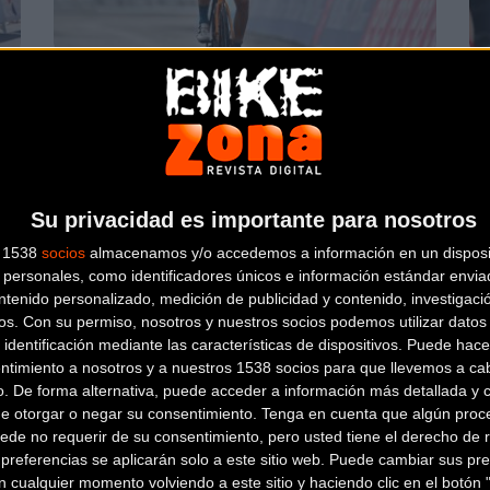
el
Vídeos: El húngaro Attila Valter es el
Ví
nuevo líder del Giro de Italia 2021
la
Carretera
Su privacidad es importante para nosotros
s 1538
socios
almacenamos y/o accedemos a información en un disposit
personales, como identificadores únicos e información estándar enviad
ntenido personalizado, medición de publicidad y contenido, investigaci
os.
Con su permiso, nosotros y nuestros socios podemos utilizar datos 
 identificación mediante las características de dispositivos. Puede hacer
ntimiento a nosotros y a nuestros 1538 socios para que llevemos a ca
o. De forma alternativa, puede acceder a información más detallada y 
ra
La Challenge de Mallorca y la Tro Bro
Ví
de otorgar o negar su consentimiento.
Tenga en cuenta que algún proc
te
Leon nuevos retos para el Equipo Kern
et
ede no requerir de su consentimiento, pero usted tiene el derecho de r
Pharma
D
referencias se aplicarán solo a este sitio web. Puede cambiar sus pref
 cualquier momento volviendo a este sitio y haciendo clic en el botón "