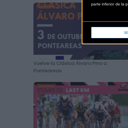
parte inferior de la
Carretera
M
Vuelve la Clásica Álvaro Pino a
Ponteareas
Carretera