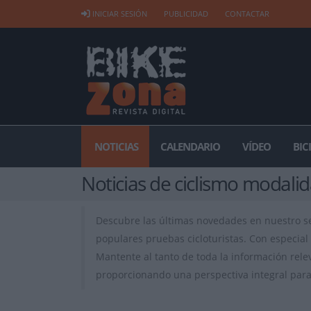
INICIAR SESIÓN
PUBLICIDAD
CONTACTAR
NOTICIAS
CALENDARIO
VÍDEO
BIC
Noticias de ciclismo modali
Descubre las últimas novedades en nuestro 
populares pruebas cicloturistas. Con especial 
Mantente al tanto de toda la información rele
proporcionando una perspectiva integral para 