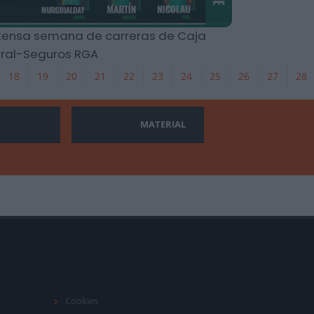
tensa semana de carreras de Caja
ral-Seguros RGA
18
19
20
21
22
23
24
25
26
27
28
MATERIAL
Cookies