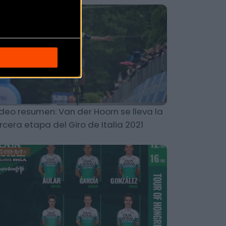
Carretera
deo resumen: Van der Hoorn se lleva la
rcera etapa del Giro de Italia 2021
Carretera