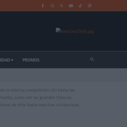
IDAD
PROMOS
de la intensa competición UCI hasta las
Vuelta, junto con las grandes Clásicas.
ivos de élite hasta marchas cicloturistas,