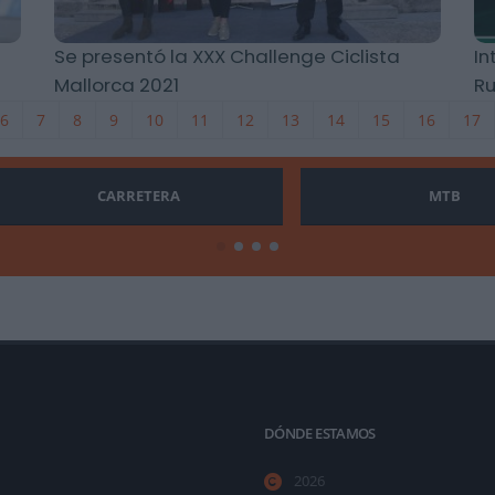
Se presentó la XXX Challenge Ciclista
In
Mallorca 2021
Ru
6
7
8
9
10
11
12
13
14
15
16
17
CARRETERA
MTB
DÓNDE ESTAMOS
2026