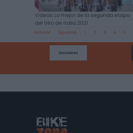
Vídeos: Lo mejor de la segunda etapa
del Giro de Italia 2021
Anterior
Siguiente
1
2
3
4
5
MOCIONES
Secciones