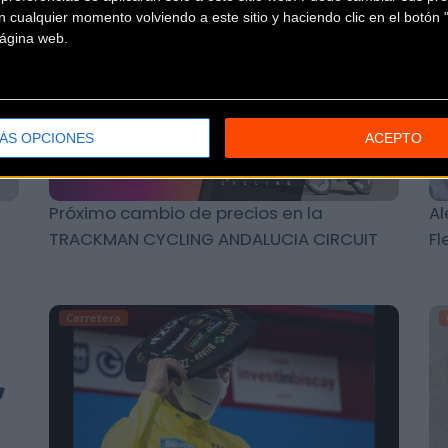
Carretera
 cualquier momento volviendo a este sitio y haciendo clic en el botón "
 página web.
ÁS OPCIONES
ACEPTO
Próximo cambio de precios en la
Al
TRACKMAN CYCLING ANDALUCIA CIRCUIT
Fl
Carretera