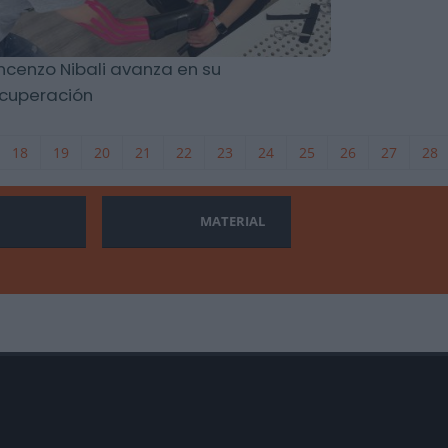
ncenzo Nibali avanza en su
cuperación
18
19
20
21
22
23
24
25
26
27
28
MATERIAL