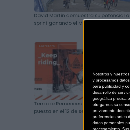
David Martín demuestra su potencial a
sprint ganando el Memoria Ángel Loza
Carretera
Nosotros y nuestro
y procesamos datos 
para publicidad y co
desarrollo de servici
geográfica precisa e
Terra de Remences pedalea con la me
otorgarnos su conse
puesta en el 12 de septiembre
previamente descrit
preferencias antes 
datos personales pu
procesamiento. Sus p