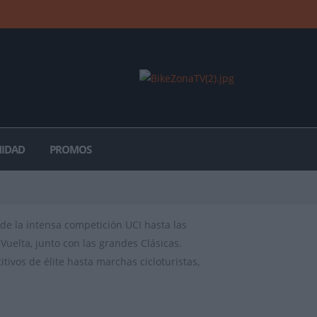
IDAD
PROMOS
de la intensa competición UCI hasta las
Vuelta, junto con las grandes Clásicas.
ivos de élite hasta marchas cicloturistas,