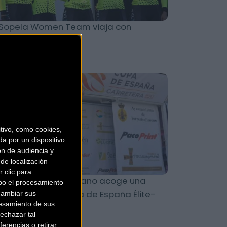
 Sopela Women Team viaja con
bición a Beasain
Carretera
ivo, como cookies,
a por un dispositivo
ón de audiencia y
de localización
 clic para
 Memorial Ángel Lozano acoge una
bo el procesamiento
eva cita en la Copa de España Élite-
cambiar sus
esamiento de sus
ub23
echazar tal
erencias o retirar