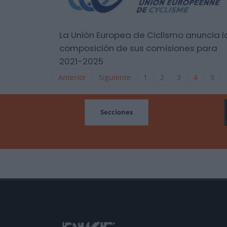
La Unión Europea de Ciclismo anuncia l
composición de sus comisiones para
2021-2025
Anterior
Siguiente
1
2
3
4
5
MOCIONES
Secciones