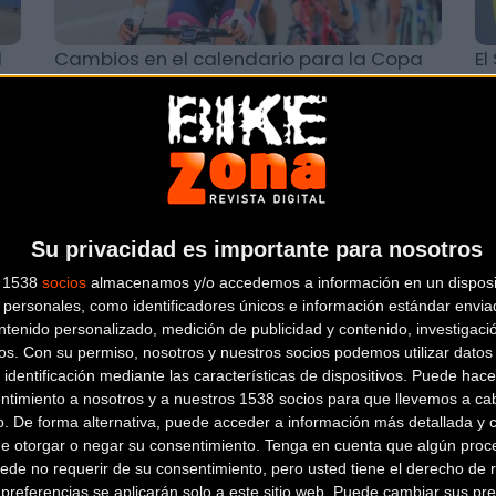
l
Cambios en el calendario para la Copa
El
no
de España Féminas Cofidis y la Copa de
am
España de BMX
Carretera
Su privacidad es importante para nosotros
s 1538
socios
almacenamos y/o accedemos a información en un disposit
personales, como identificadores únicos e información estándar enviad
ntenido personalizado, medición de publicidad y contenido, investigaci
os.
Con su permiso, nosotros y nuestros socios podemos utilizar datos 
 identificación mediante las características de dispositivos. Puede hacer
ta
Doble cita este fin de semana para el
El
ntimiento a nosotros y a nuestros 1538 socios para que llevemos a ca
Lizarte
nu
o. De forma alternativa, puede acceder a información más detallada y 
de otorgar o negar su consentimiento.
Tenga en cuenta que algún proc
S
ede no requerir de su consentimiento, pero usted tiene el derecho de r
referencias se aplicarán solo a este sitio web. Puede cambiar sus pref