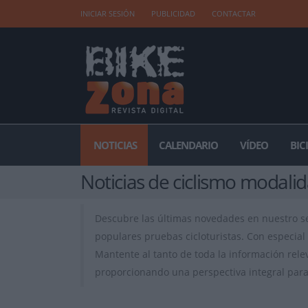
INICIAR SESIÓN
PUBLICIDAD
CONTACTAR
NOTICIAS
CALENDARIO
VÍDEO
BIC
Noticias de ciclismo modali
Descubre las últimas novedades en nuestro 
populares pruebas cicloturistas. Con especial 
Mantente al tanto de toda la información rele
proporcionando una perspectiva integral para 