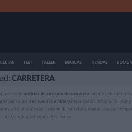
ICLETAS
TEST
TALLER
MARCAS
TIENDAS
COMUN
dad:
CARRETERA
segmento de
noticias de ciclismo de carretera
, donde cubrimos des
atención a los tres eventos emblemáticos del ciclismo: Giro, Tour y 
vante en el mundo del ciclismo de carretera, desde eventos competit
satisfacer tu pasión por el ciclismo