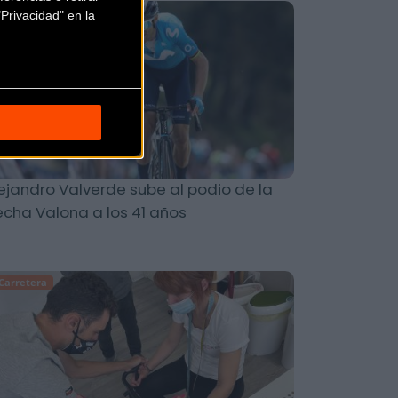
Carretera
Privacidad" en la
ejandro Valverde sube al podio de la
echa Valona a los 41 años
Carretera