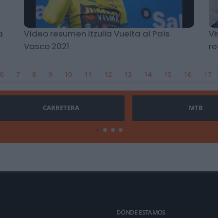
a
Vídeo resumen Itzulia Vuelta al País
Vi
Vasco 2021
re
6
7
8
9
10
11
12
13
14
15
16
17
CARRETERA
MTB
DÓNDE ESTAMOS