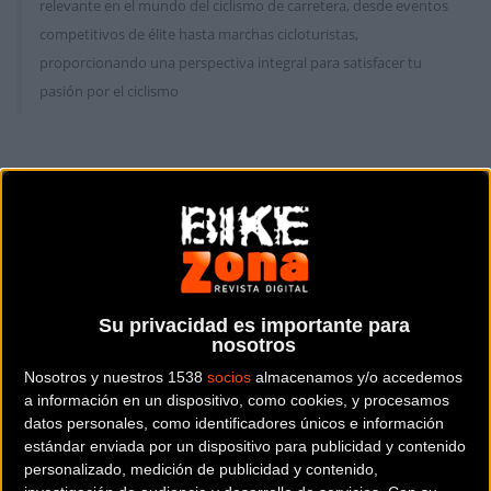
relevante en el mundo del ciclismo de carretera, desde eventos
competitivos de élite hasta marchas cicloturistas,
proporcionando una perspectiva integral para satisfacer tu
pasión por el ciclismo
Carretera
Carretera
Su privacidad es importante para
nosotros
Nosotros y nuestros 1538
socios
almacenamos y/o accedemos
Vídeo: Jelle Wallays
Bizkaia Durango-Euskadi
a información en un dispositivo, como cookies, y procesamos
datos personales, como identificadores únicos e información
gana al sprint la 18
Murias vuelve al WWT
estándar enviada por un dispositivo para publicidad y contenido
etapa de La Vuelta
personalizado, medición de publicidad y contenido,