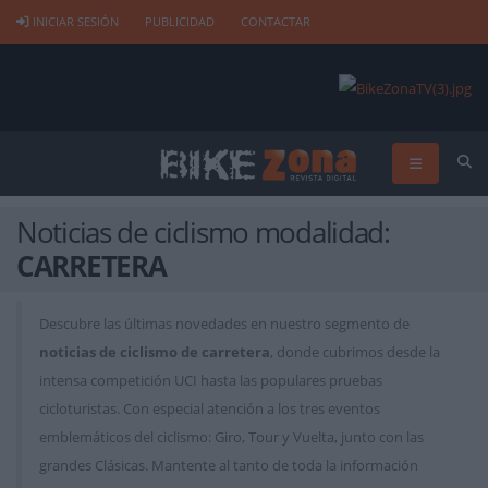
INICIAR SESIÓN
PUBLICIDAD
CONTACTAR
Noticias de ciclismo modalidad:
CARRETERA
Descubre las últimas novedades en nuestro segmento de
noticias de ciclismo de carretera
, donde cubrimos desde la
intensa competición UCI hasta las populares pruebas
cicloturistas. Con especial atención a los tres eventos
emblemáticos del ciclismo: Giro, Tour y Vuelta, junto con las
grandes Clásicas. Mantente al tanto de toda la información