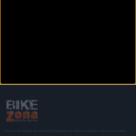
Trofeu Diputació
Anterior
Siguiente
1
2
3
4
5
6
7
8
9
Secciones
La revista digital de ciclismo Bikezona te ofrece noticias sobre mountain