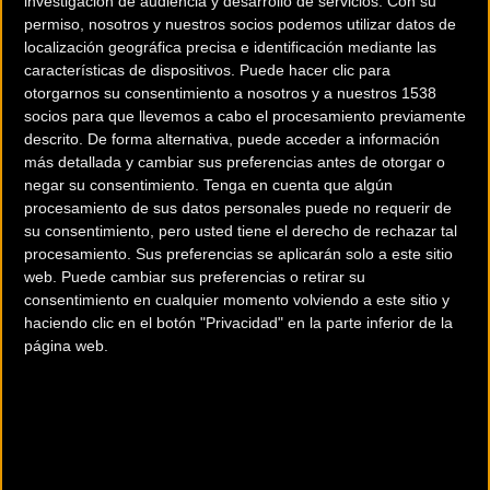
investigación de audiencia y desarrollo de servicios.
Con su
permiso, nosotros y nuestros socios podemos utilizar datos de
Carretera
Carretera
localización geográfica precisa e identificación mediante las
características de dispositivos. Puede hacer clic para
otorgarnos su consentimiento a nosotros y a nuestros 1538
socios para que llevemos a cabo el procesamiento previamente
descrito. De forma alternativa, puede acceder a información
más detallada y cambiar sus preferencias antes de otorgar o
negar su consentimiento.
Tenga en cuenta que algún
procesamiento de sus datos personales puede no requerir de
su consentimiento, pero usted tiene el derecho de rechazar tal
Vídeo Vuelta a España:
La selección española
procesamiento. Sus preferencias se aplicarán solo a este sitio
Valverde se consolida en
femenina se prepara
web. Puede cambiar sus preferencias o retirar su
el podio y Woods gana
para el Mundial en el
consentimiento en cualquier momento volviendo a este sitio y
haciendo clic en el botón "Privacidad" en la parte inferior de la
en el balcón de Bizkaia
Tour d Ardeche
página web.
Carretera
Carretera