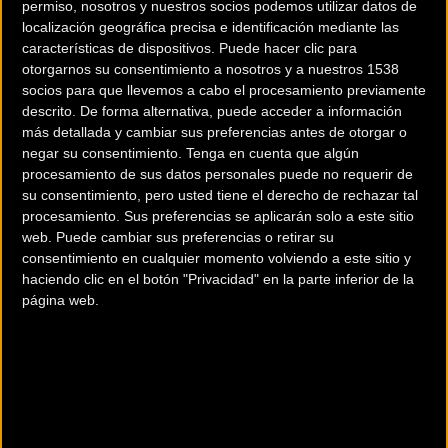
permiso, nosotros y nuestros socios podemos utilizar datos de
localización geográfica precisa e identificación mediante las
características de dispositivos. Puede hacer clic para
Carretera
Carretera
otorgarnos su consentimiento a nosotros y a nuestros 1538
socios para que llevemos a cabo el procesamiento previamente
descrito. De forma alternativa, puede acceder a información
más detallada y cambiar sus preferencias antes de otorgar o
negar su consentimiento.
Tenga en cuenta que algún
procesamiento de sus datos personales puede no requerir de
su consentimiento, pero usted tiene el derecho de rechazar tal
procesamiento. Sus preferencias se aplicarán solo a este sitio
web. Puede cambiar sus preferencias o retirar su
Lista de sustancias y
Las noticias de ciclismo
consentimiento en cualquier momento volviendo a este sitio y
métodos prohibidos 2018
más leídas en 2017
haciendo clic en el botón "Privacidad" en la parte inferior de la
página web.
Carretera
Carretera