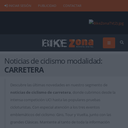
INICIAR SESIÓN
PUBLICIDAD
CONTACTAR
Noticias de ciclismo modalidad:
CARRETERA
Descubre las últimas novedades en nuestro segmento de
noticias de ciclismo de carretera
, donde cubrimos desde la
intensa competición UCI hasta las populares pruebas
cicloturistas. Con especial atención a los tres eventos
emblemáticos del ciclismo: Giro, Tour y Vuelta, junto con las
grandes Clásicas. Mantente al tanto de toda la información