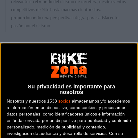
relevante en el mundo del ciclismo de carretera, desde eventos
competitivos de élite hasta marchas cicloturistas,
proporcionando una perspectiva integral para satisfacer tu
pasión por el ciclismo
Carretera
Carretera
Su privacidad es importante para
nosotros
Nosotros y nuestros 1538
socios
almacenamos y/o accedemos
a información en un dispositivo, como cookies, y procesamos
Equipos invitados para
Vicenzo Nibali
datos personales, como identificadores únicos e información
La Volta 2018
encantado de comenzar
estándar enviada por un dispositivo para publicidad y contenido
personalizado, medición de publicidad y contenido,
la temporada 2018 en
investigación de audiencia y desarrollo de servicios.
Con su
Argentina