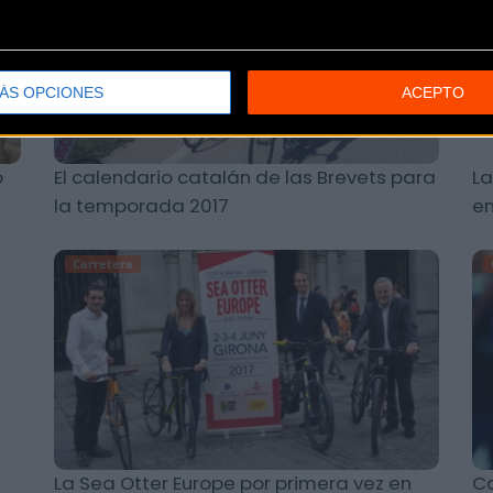
ÁS OPCIONES
ACEPTO
o
El calendario catalán de las Brevets para
La
la temporada 2017
e
Carretera
La Sea Otter Europe por primera vez en
Ca