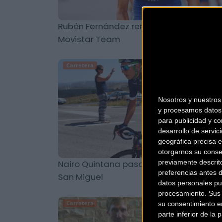
Rubén Fernández renueva hasta 2016 c
Movistar Team
Carretera
Nosotros y nuestro
y procesamos datos 
para publicidad y co
desarrollo de servici
geográfica precisa e
otorgarnos su conse
Nairo Quintana pasa revisión en la Clín
previamente descrit
preferencias antes 
San Miguel
datos personales pu
procesamiento. Sus p
Carretera
su consentimiento en
parte inferior de la