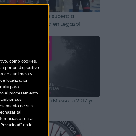
 Esteban imparable supera a
rnández y Larrinaga en Legazpi
Carretera
ivo, como cookies,
a por un dispositivo
ón de audiencia y
de localización
 clic para
bo el procesamiento
cambiar sus
 Polar Gran Fondo La Mussara 2017 ya
esamiento de sus
ene fecha
echazar tal
erencias o retirar
Privacidad" en la
Carretera