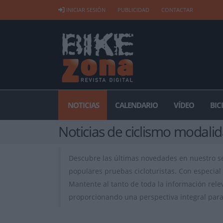
INICIAR SESIÓN
PUBLICIDAD
CONTACTAR
NOTICIAS
CALENDARIO
VÍDEO
BIC
Noticias de ciclismo modali
Descubre las últimas novedades en nuestro 
populares pruebas cicloturistas. Con especial 
Mantente al tanto de toda la información rele
proporcionando una perspectiva integral para 