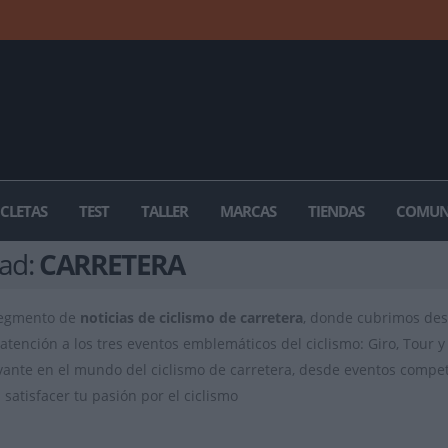
ICLETAS
TEST
TALLER
MARCAS
TIENDAS
COMUN
dad:
CARRETERA
segmento de
noticias de ciclismo de carretera
, donde cubrimos des
atención a los tres eventos emblemáticos del ciclismo: Giro, Tour y 
vante en el mundo del ciclismo de carretera, desde eventos competit
satisfacer tu pasión por el ciclismo