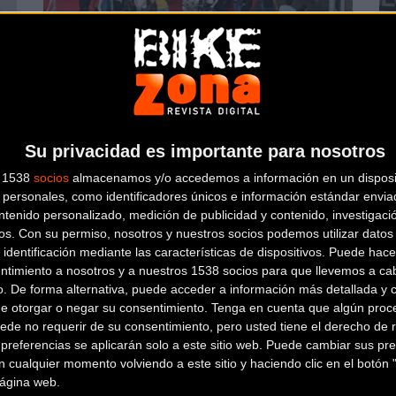
on
La Feria de la Bicicleta BIBE volverá en
Un
mayo de 2017
He
Carretera
Su privacidad es importante para nosotros
s 1538
socios
almacenamos y/o accedemos a información en un disposit
personales, como identificadores únicos e información estándar enviad
ntenido personalizado, medición de publicidad y contenido, investigaci
os.
Con su permiso, nosotros y nuestros socios podemos utilizar datos 
 identificación mediante las características de dispositivos. Puede hacer
ntimiento a nosotros y a nuestros 1538 socios para que llevemos a ca
ica
o. De forma alternativa, puede acceder a información más detallada y 
Un año más de Lizarte y ya van 12
La
de otorgar o negar su consentimiento.
Tenga en cuenta que algún proc
ti
ede no requerir de su consentimiento, pero usted tiene el derecho de r
referencias se aplicarán solo a este sitio web. Puede cambiar sus pref
 cualquier momento volviendo a este sitio y haciendo clic en el botón "
Carretera
 página web.