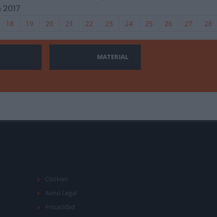
 2017
18
19
20
21
22
23
24
25
26
27
28
MATERIAL
Cookies
Aviso Legal
Privacidad