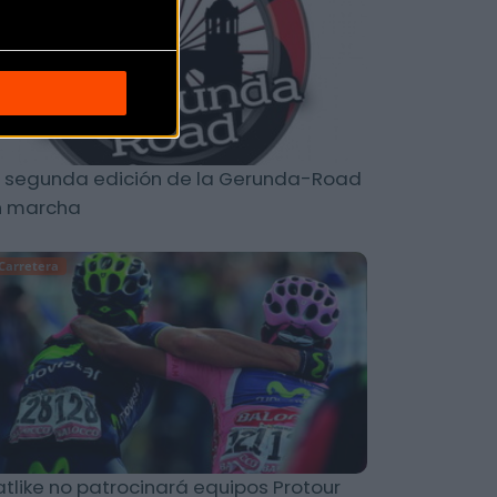
 segunda edición de la Gerunda-Road
n marcha
Carretera
tlike no patrocinará equipos Protour