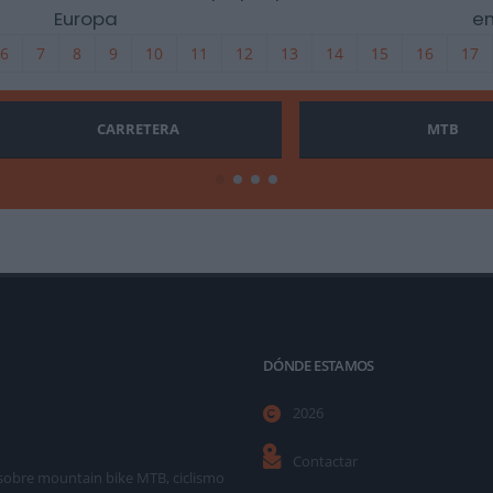
Europa
en
6
7
8
9
10
11
12
13
14
15
16
17
CARRETERA
MTB
DÓNDE ESTAMOS
2026
Contactar
as sobre mountain bike MTB, ciclismo