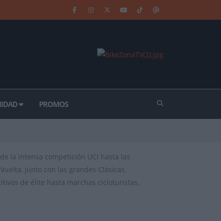
IDAD
PROMOS
de la intensa competición UCI hasta las
Vuelta, junto con las grandes Clásicas.
ivos de élite hasta marchas cicloturistas,