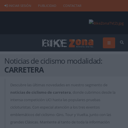
INICIAR SESIÓN
PUBLICIDAD
CONTACTAR
Noticias de ciclismo modalidad:
CARRETERA
Descubre las últimas novedades en nuestro segmento de
noticias de ciclismo de carretera
, donde cubrimos desde la
intensa competición UCI hasta las populares pruebas
cicloturistas. Con especial atención a los tres eventos
emblemáticos del ciclismo: Giro, Tour y Vuelta, junto con las
grandes Clásicas. Mantente al tanto de toda la información