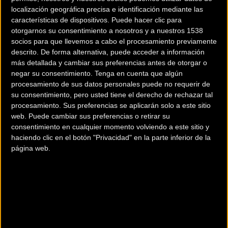
Carretera
Carretera
localización geográfica precisa e identificación mediante las
características de dispositivos. Puede hacer clic para
otorgarnos su consentimiento a nosotros y a nuestros 1538
socios para que llevemos a cabo el procesamiento previamente
descrito. De forma alternativa, puede acceder a información
más detallada y cambiar sus preferencias antes de otorgar o
negar su consentimiento.
Tenga en cuenta que algún
procesamiento de sus datos personales puede no requerir de
su consentimiento, pero usted tiene el derecho de rechazar tal
procesamiento. Sus preferencias se aplicarán solo a este sitio
Fundada hace 125 años
Ya se conoce el
web. Puede cambiar sus preferencias o retirar su
conoce la historia de
recorrido de la Vuelta a
consentimiento en cualquier momento volviendo a este sitio y
Mavic
Andalucía 2016
haciendo clic en el botón "Privacidad" en la parte inferior de la
página web.
Carretera
Carretera