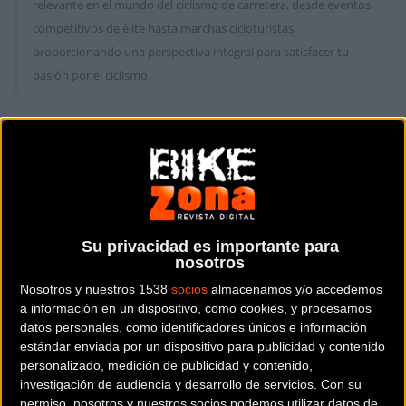
relevante en el mundo del ciclismo de carretera, desde eventos
competitivos de élite hasta marchas cicloturistas,
proporcionando una perspectiva integral para satisfacer tu
pasión por el ciclismo
Carretera
Carretera
Su privacidad es importante para
nosotros
Nosotros y nuestros 1538
socios
almacenamos y/o accedemos
a información en un dispositivo, como cookies, y procesamos
Japón se acerca a la
Tomas falsas bikezona
datos personales, como identificadores únicos e información
Vuelta a Andalucía con
2015
estándar enviada por un dispositivo para publicidad y contenido
personalizado, medición de publicidad y contenido,
el Matrix Powertag
investigación de audiencia y desarrollo de servicios.
Con su
permiso, nosotros y nuestros socios podemos utilizar datos de