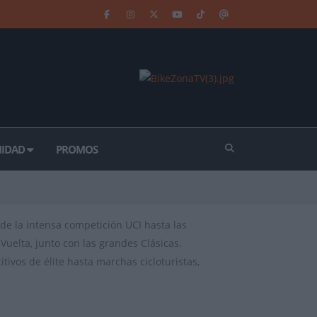
IDAD
PROMOS
de la intensa competición UCI hasta las
Vuelta, junto con las grandes Clásicas.
ivos de élite hasta marchas cicloturistas,