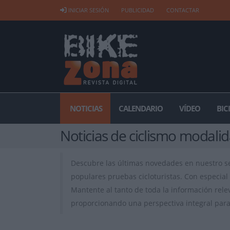
INICIAR SESIÓN
PUBLICIDAD
CONTACTAR
NOTICIAS
CALENDARIO
VÍDEO
BIC
Noticias de ciclismo modali
Descubre las últimas novedades en nuestro 
populares pruebas cicloturistas. Con especial 
Mantente al tanto de toda la información rele
proporcionando una perspectiva integral para 