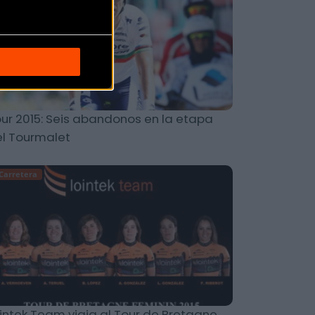
ur 2015: Seis abandonos en la etapa
l Tourmalet
Carretera
intek Team viaja al Tour de Bretagne