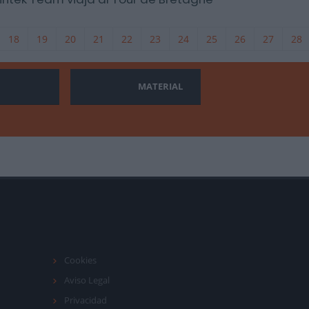
18
19
20
21
22
23
24
25
26
27
28
MATERIAL
Cookies
Aviso Legal
Privacidad