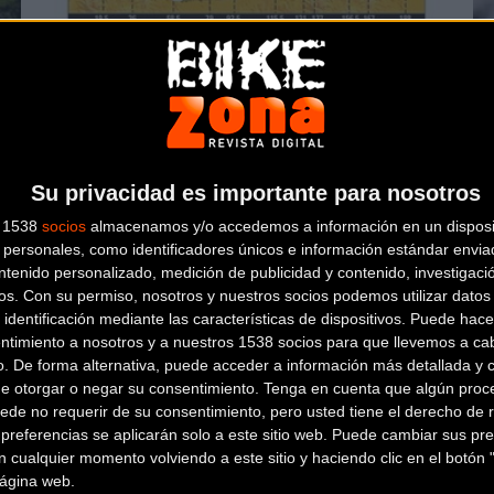
El Tour se aleja de la montaña por unos
Pu
días
To
Carretera
Su privacidad es importante para nosotros
s 1538
socios
almacenamos y/o accedemos a información en un disposit
personales, como identificadores únicos e información estándar enviad
ntenido personalizado, medición de publicidad y contenido, investigaci
os.
Con su permiso, nosotros y nuestros socios podemos utilizar datos 
 identificación mediante las características de dispositivos. Puede hacer
ntimiento a nosotros y a nuestros 1538 socios para que llevemos a ca
o. De forma alternativa, puede acceder a información más detallada y 
ur
Gert Steegmans cuelga la bicicleta
Iv
de otorgar o negar su consentimiento.
Tenga en cuenta que algún proc
ede no requerir de su consentimiento, pero usted tiene el derecho de r
referencias se aplicarán solo a este sitio web. Puede cambiar sus pref
 cualquier momento volviendo a este sitio y haciendo clic en el botón "
Carretera
 página web.