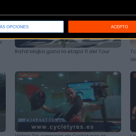
ÁS OPCIONES
ACEPTO
Rafal Majka gana la etapa 11 del Tour
To
de
Carretera
Vídeo: De compras en Cycletyres.es
Lo