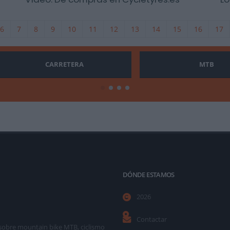
6
7
8
9
10
11
12
13
14
15
16
17
CARRETERA
MTB
DÓNDE ESTAMOS
2026
Contactar
as sobre mountain bike MTB, ciclismo