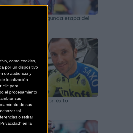
rito consigue su segunda etapa del
ur de Francia 2015
Carretera
ivo, como cookies,
a por un dispositivo
ón de audiencia y
de localización
 clic para
bo el procesamiento
cambiar sus
an Basso operado con éxito
esamiento de sus
echazar tal
erencias o retirar
Privacidad" en la
Carretera