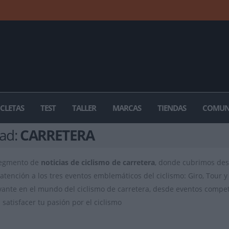
ICLETAS
TEST
TALLER
MARCAS
TIENDAS
COMUN
dad:
CARRETERA
segmento de
noticias de ciclismo de carretera
, donde cubrimos des
atención a los tres eventos emblemáticos del ciclismo: Giro, Tour y 
vante en el mundo del ciclismo de carretera, desde eventos competit
satisfacer tu pasión por el ciclismo