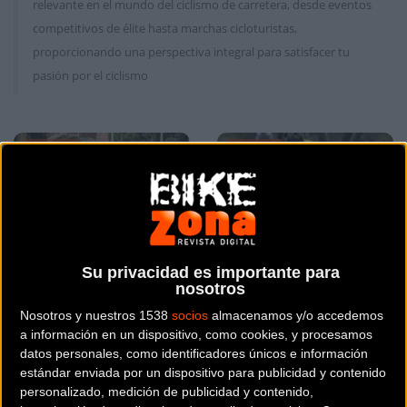
relevante en el mundo del ciclismo de carretera, desde eventos
competitivos de élite hasta marchas cicloturistas,
proporcionando una perspectiva integral para satisfacer tu
pasión por el ciclismo
Carretera
Carretera
Su privacidad es importante para
nosotros
Nosotros y nuestros 1538
socios
almacenamos y/o accedemos
Vojtech Kminek vence
Jonas Vingegaard se
a información en un dispositivo, como cookies, y procesamos
en el Circuito Guadiana y
lleva tres etapas
datos personales, como identificadores únicos e información
ya lidera la Copa de
consecutivas para ganar
estándar enviada por un dispositivo para publicidad y contenido
personalizado, medición de publicidad y contenido,
España Élite-Sub23
O Gran Camiño