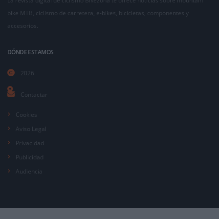
La revista digital de ciclismo Bikezona te ofrece noticias sobre mountain
bike MTB, ciclismo de carretera, e-bikes, bicicletas, componentes y
accesorios.
DÓNDE ESTAMOS
2026
Contactar
Cookies
Aviso Legal
Privacidad
Publicidad
Audiencia