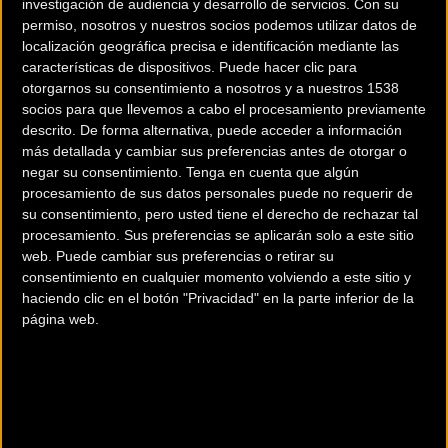
investigación de audiencia y desarrollo de servicios.
Con su
permiso, nosotros y nuestros socios podemos utilizar datos de
Carretera
Carretera
localización geográfica precisa e identificación mediante las
características de dispositivos. Puede hacer clic para
otorgarnos su consentimiento a nosotros y a nuestros 1538
socios para que llevemos a cabo el procesamiento previamente
descrito. De forma alternativa, puede acceder a información
más detallada y cambiar sus preferencias antes de otorgar o
negar su consentimiento.
Tenga en cuenta que algún
procesamiento de sus datos personales puede no requerir de
su consentimiento, pero usted tiene el derecho de rechazar tal
procesamiento. Sus preferencias se aplicarán solo a este sitio
El Equipo Finisher se
Primera victoria de la
web. Puede cambiar sus preferencias o retirar su
presenta ante un 2024
temporada para Juan
consentimiento en cualquier momento volviendo a este sitio y
muy ilusionante
Ayuso en la Faun-
haciendo clic en el botón "Privacidad" en la parte inferior de la
Ardèche Classic
página web.
Carretera
Carretera