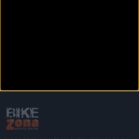
una etapa en la que
pasó de todo
Anterior
Siguiente
1
2
3
4
5
6
7
8
9
Secciones