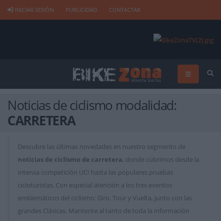
INICIAR SESIÓN
PUBLICIDAD
CONTACTAR
Noticias de ciclismo modalidad:
CARRETERA
Descubre las últimas novedades en nuestro segmento de
noticias de ciclismo de carretera
, donde cubrimos desde la
intensa competición UCI hasta las populares pruebas
cicloturistas. Con especial atención a los tres eventos
emblemáticos del ciclismo: Giro, Tour y Vuelta, junto con las
grandes Clásicas. Mantente al tanto de toda la información