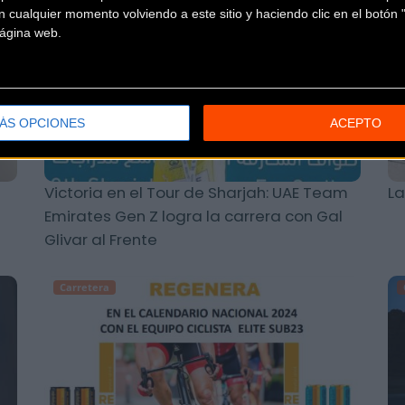
 cualquier momento volviendo a este sitio y haciendo clic en el botón "
Carretera
 página web.
ÁS OPCIONES
ACEPTO
Victoria en el Tour de Sharjah: UAE Team
La
Emirates Gen Z logra la carrera con Gal
Glivar al Frente
Carretera