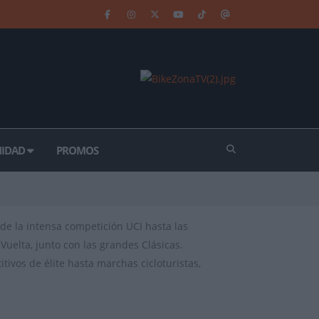
IDAD
PROMOS
de la intensa competición UCI hasta las
Vuelta, junto con las grandes Clásicas.
ivos de élite hasta marchas cicloturistas,