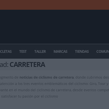
ICLETAS
TEST
TALLER
MARCAS
TIENDAS
COMUN
dad:
CARRETERA
segmento de
noticias de ciclismo de carretera
, donde cubrimos des
atención a los tres eventos emblemáticos del ciclismo: Giro, Tour y 
vante en el mundo del ciclismo de carretera, desde eventos competit
satisfacer tu pasión por el ciclismo