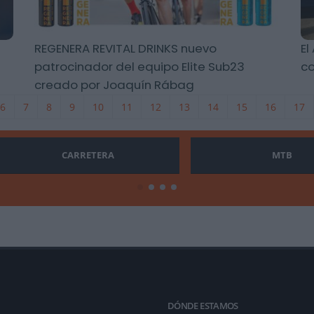
REGENERA REVITAL DRINKS nuevo
El
patrocinador del equipo Elite Sub23
co
creado por Joaquín Rábag
6
7
8
9
10
11
12
13
14
15
16
17
CARRETERA
MTB
DÓNDE ESTAMOS