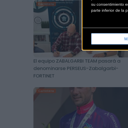
Carretera
su consentimiento en
parte inferior de la
M
El equipo ZABALGARBI TEAM pasará a
denominarse PERSEUS-Zabalgarbi-
FORTINET
Carretera