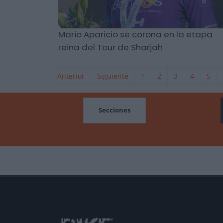
Mario Aparicio se corona en la etapa
reina del Tour de Sharjah
Anterior
Siguiente
1
2
3
4
5
MOCIONES
Secciones