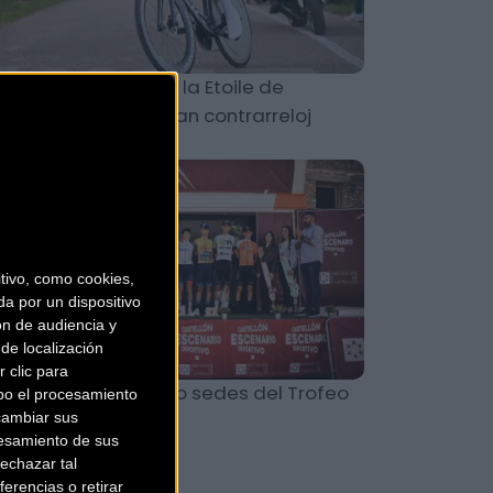
ds Pedersen gana la Etoile de
ssèges tras una gran contrarreloj
Carretera
ivo, como cookies,
a por un dispositivo
ón de audiencia y
de localización
 clic para
unciadas las cuatro sedes del Trofeo
bo el procesamiento
cambiar sus
ctor Cabedo 2024
esamiento de sus
echazar tal
erencias o retirar