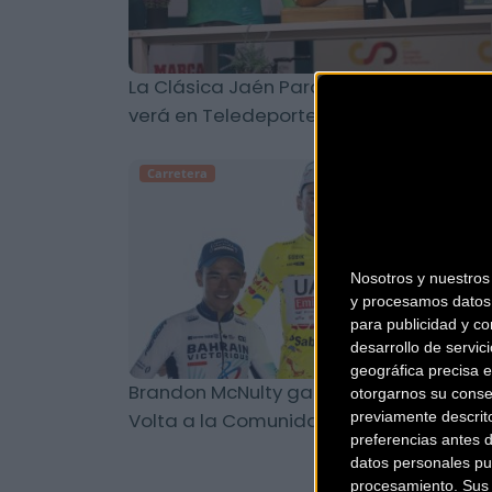
La Clásica Jaén Paraíso Interior 2024 s
verá en Teledeporte y Eurosport
Carretera
Nosotros y nuestro
y procesamos datos 
para publicidad y co
desarrollo de servici
geográfica precisa e
Brandon McNulty ganador final de la
otorgarnos su conse
Volta a la Comunidad Valenciana 202
previamente descrit
preferencias antes 
datos personales pu
procesamiento. Sus p