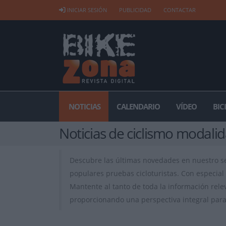
INICIAR SESIÓN
PUBLICIDAD
CONTACTAR
NOTICIAS
CALENDARIO
VÍDEO
BIC
Noticias de ciclismo modali
Descubre las últimas novedades en nuestro 
populares pruebas cicloturistas. Con especial 
Mantente al tanto de toda la información rele
proporcionando una perspectiva integral para 