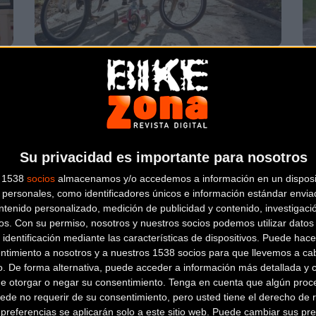
e
Ciclismo como una forma divertida de
Ma
ejercitarse en familia o con amigos
Be
Carretera
Su privacidad es importante para nosotros
s 1538
socios
almacenamos y/o accedemos a información en un disposit
personales, como identificadores únicos e información estándar enviad
ntenido personalizado, medición de publicidad y contenido, investigaci
os.
Con su permiso, nosotros y nuestros socios podemos utilizar datos 
 identificación mediante las características de dispositivos. Puede hacer
La Cronoescalada Santa Agueda Igoera
An
ntimiento a nosotros y a nuestros 1538 socios para que llevemos a ca
4
o. De forma alternativa, puede acceder a información más detallada y 
dará el pistoletazo de salida a la
Ví
de otorgar o negar su consentimiento.
Tenga en cuenta que algún proc
temporada ciclista un a
ede no requerir de su consentimiento, pero usted tiene el derecho de r
referencias se aplicarán solo a este sitio web. Puede cambiar sus pref