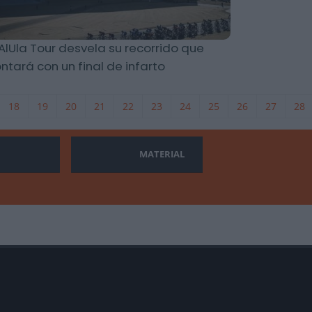
 AlUla Tour desvela su recorrido que
ntará con un final de infarto
18
19
20
21
22
23
24
25
26
27
28
MATERIAL