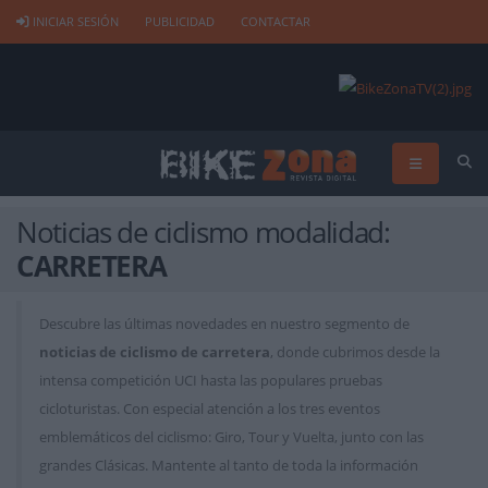
INICIAR SESIÓN
PUBLICIDAD
CONTACTAR
Noticias de ciclismo modalidad:
CARRETERA
Descubre las últimas novedades en nuestro segmento de
noticias de ciclismo de carretera
, donde cubrimos desde la
intensa competición UCI hasta las populares pruebas
cicloturistas. Con especial atención a los tres eventos
emblemáticos del ciclismo: Giro, Tour y Vuelta, junto con las
grandes Clásicas. Mantente al tanto de toda la información