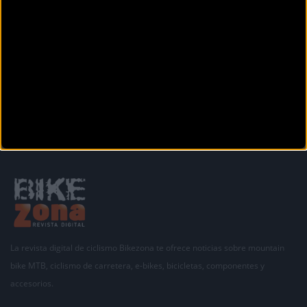
Demi Vollering pega
primero en la montaña
Anterior
Siguiente
1
2
3
4
5
6
7
8
9
La revista digital de ciclismo Bikezona te ofrece noticias sobre mountain
bike MTB, ciclismo de carretera, e-bikes, bicicletas, componentes y
accesorios.