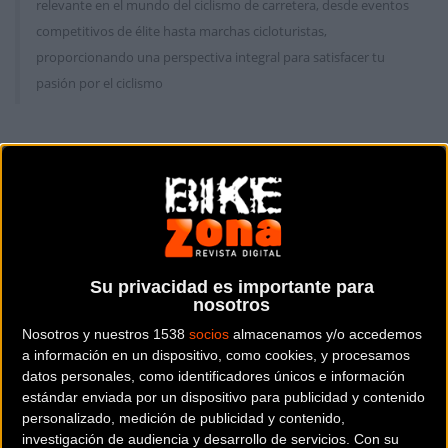
relevante en el mundo del ciclismo de carretera, desde eventos
competitivos de élite hasta marchas cicloturistas,
proporcionando una perspectiva integral para satisfacer tu
pasión por el ciclismo
Carretera
Carretera
Su privacidad es importante para
nosotros
Nosotros y nuestros 1538
socios
almacenamos y/o accedemos
a información en un dispositivo, como cookies, y procesamos
Copa BTT Caja Rural:
Marlen Reusser gana la
datos personales, como identificadores únicos e información
Gabriel Torralba y
tercera etapa y la Itzulia
estándar enviada por un dispositivo para publicidad y contenido
Edurne Izcue desafían al
Women 2023
personalizado, medición de publicidad y contenido,
barro y la lluvia en
investigación de audiencia y desarrollo de servicios.
Con su