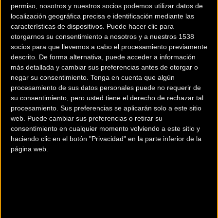
permiso, nosotros y nuestros socios podemos utilizar datos de
Ayegui
localización geográfica precisa e identificación mediante las
características de dispositivos. Puede hacer clic para
Carretera
Carretera
otorgarnos su consentimiento a nosotros y a nuestros 1538
socios para que llevemos a cabo el procesamiento previamente
descrito. De forma alternativa, puede acceder a información
más detallada y cambiar sus preferencias antes de otorgar o
negar su consentimiento.
Tenga en cuenta que algún
procesamiento de sus datos personales puede no requerir de
su consentimiento, pero usted tiene el derecho de rechazar tal
procesamiento. Sus preferencias se aplicarán solo a este sitio
web. Puede cambiar sus preferencias o retirar su
consentimiento en cualquier momento volviendo a este sitio y
Mads Pedersen ya tiene
La Sestelo Clásica Álvaro
haciendo clic en el botón "Privacidad" en la parte inferior de la
su victoria de etapa en
Pino contará con la
página web.
las tres grandes
presencia de Miguel
Indurain
Carretera
Carretera