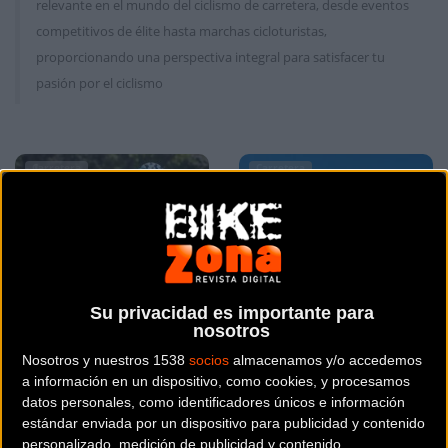
relevante en el mundo del ciclismo de carretera, desde eventos
competitivos de élite hasta marchas cicloturistas,
proporcionando una perspectiva integral para satisfacer tu
pasión por el ciclismo
Carretera
Carretera
Su privacidad es importante para
nosotros
Nosotros y nuestros 1538
socios
almacenamos y/o accedemos
El Equipo Kern Pharma
Ziortza Villa se trae el
a información en un dispositivo, como cookies, y procesamos
confirma su plantilla
quinto puesto del
datos personales, como identificadores únicos e información
para la temporada 2023
Campeonato del Mundo
estándar enviada por un dispositivo para publicidad y contenido
de 24 horas contrarreloj
personalizado, medición de publicidad y contenido,