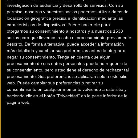
investigación de audiencia y desarrollo de servicios.
Con su
permiso, nosotros y nuestros socios podemos utilizar datos de
Carretera
Carretera
localización geográfica precisa e identificación mediante las
características de dispositivos. Puede hacer clic para
otorgarnos su consentimiento a nosotros y a nuestros 1538
socios para que llevemos a cabo el procesamiento previamente
descrito. De forma alternativa, puede acceder a información
más detallada y cambiar sus preferencias antes de otorgar o
negar su consentimiento.
Tenga en cuenta que algún
procesamiento de sus datos personales puede no requerir de
su consentimiento, pero usted tiene el derecho de rechazar tal
Calendario 2023 para los
Joel Nicolau y Fernando
procesamiento. Sus preferencias se aplicarán solo a este sitio
web. Puede cambiar sus preferencias o retirar su
Campeonatos de
Barceló renuevan con
consentimiento en cualquier momento volviendo a este sitio y
España Escolares y
Caja Rural-Seguros RGA
haciendo clic en el botón "Privacidad" en la parte inferior de la
Junior Carretera
página web.
Carretera
Carretera