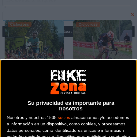
noticias relacionadas con CX.
Ciclocross
Ciclocross
Felipe Orts y
Doble cita con
Lucía González
la Copa de
comienzan
España de
Su privacidad es importante para
ganando en la
ciclocross 2019
nosotros
Copa de
este fin de
Nosotros y nuestros 1538
socios
almacenamos y/o accedemos
España
semana
a información en un dispositivo, como cookies, y procesamos
datos personales, como identificadores únicos e información
estándar enviada por un dispositivo para publicidad y contenido
Ciclocross
Ciclocross