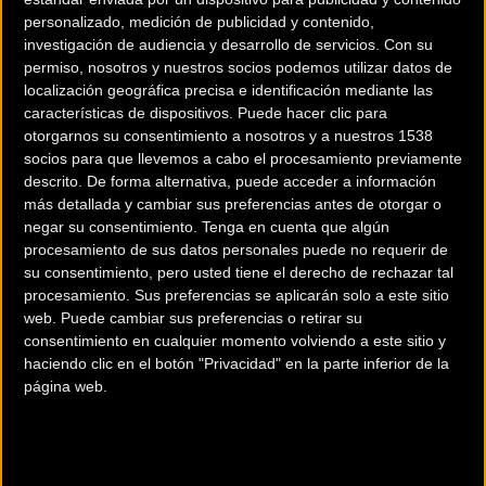
personalizado, medición de publicidad y contenido,
investigación de audiencia y desarrollo de servicios.
Con su
permiso, nosotros y nuestros socios podemos utilizar datos de
localización geográfica precisa e identificación mediante las
características de dispositivos. Puede hacer clic para
otorgarnos su consentimiento a nosotros y a nuestros 1538
socios para que llevemos a cabo el procesamiento previamente
descrito. De forma alternativa, puede acceder a información
El VII Ciclocross
Llodio inaugura
más detallada y cambiar sus preferencias antes de otorgar o
negar su consentimiento.
Tenga en cuenta que algún
de Mejorada del
este fin de
procesamiento de sus datos personales puede no requerir de
Campo tercera
semana la
su consentimiento, pero usted tiene el derecho de rechazar tal
cita de la Copa
Copa de
procesamiento. Sus preferencias se aplicarán solo a este sitio
Comunidad de
España de
web. Puede cambiar sus preferencias o retirar su
Madrid
ciclocross
consentimiento en cualquier momento volviendo a este sitio y
haciendo clic en el botón "Privacidad" en la parte inferior de la
página web.
Ciclocross
Ciclocross