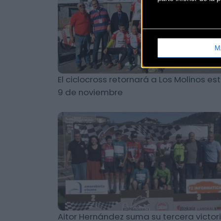
M
El ciclocross retornará a Los Molinos es
9 de noviembre
Ciclocross
Aitor Hernández suma su tercera victor