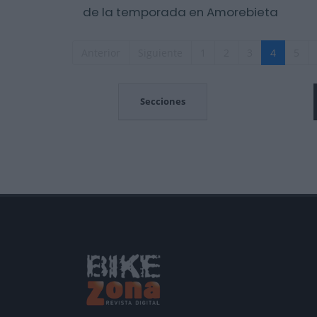
de la temporada en Amorebieta
Anterior
Siguiente
1
2
3
4
5
MOCIONES
Secciones