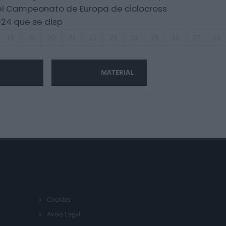
l Campeonato de Europa de ciclocross
24 que se disp
18
19
20
21
22
23
24
25
26
27
28
MATERIAL
Cookies
Aviso Legal