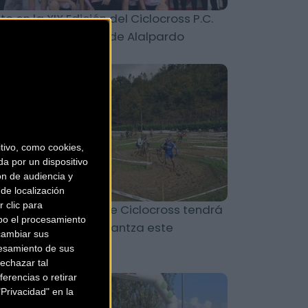
ito en la XIX Edición del Ciclocross P.C.
clonorte - G.P. Villa de Alalpardo
Ciclocross
ivo, como cookies,
a por un dispositivo
ón de audiencia y
de localización
 clic para
 Copa de España de Ciclocross tendrá
bo el procesamiento
 cuarta cita en Karrantza este
cambiar sus
mingo 10 de novi
esamiento de sus
echazar tal
erencias o retirar
Ciclocross
Privacidad" en la