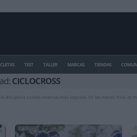
ICLETAS
TEST
TALLER
MARCAS
TIENDAS
COMUN
dad:
CICLOCROSS
, la disciplina ciclista invernal más seguida. En los meses fríos, te
Ciclocross