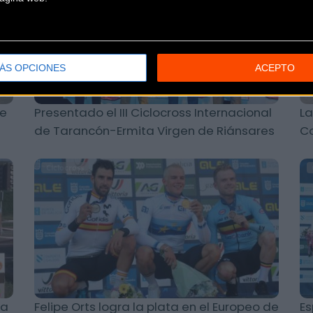
ÁS OPCIONES
ACEPTO
te
Presentado el III Ciclocross Internacional
La
de Tarancón-Ermita Virgen de Riánsares
Co
Ciclocross
ia
Felipe Orts logra la plata en el Europeo de
Es