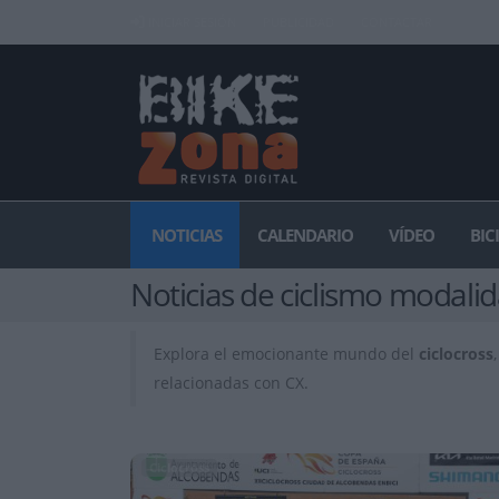
INICIAR SESIÓN
PUBLICIDAD
CONTACTAR
NOTICIAS
CALENDARIO
VÍDEO
BIC
Noticias de ciclismo modali
Explora el emocionante mundo del
ciclocross
relacionadas con CX.
Ciclocross