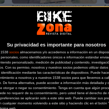
Baleares vivió la segunda prueba de la
Éx
Challenge de Ciclocross Rad Salon-Abus
Ci
Ciclocross
Su privacidad es importante para nosotros
s 1538
socios
almacenamos y/o accedemos a información en un disposit
personales, como identificadores únicos e información estándar enviad
ntenido personalizado, medición de publicidad y contenido, investigaci
os.
Con su permiso, nosotros y nuestros socios podemos utilizar datos 
 identificación mediante las características de dispositivos. Puede hacer
La lluvia y el barro protagonistas en el
La
ntimiento a nosotros y a nuestros 1538 socios para que llevemos a ca
XXXI Ciclocross Internacional de
su
o. De forma alternativa, puede acceder a información más detallada y 
Karrantza cuarta de la Cop
do
de otorgar o negar su consentimiento.
Tenga en cuenta que algún proc
ede no requerir de su consentimiento, pero usted tiene el derecho de r
referencias se aplicarán solo a este sitio web. Puede cambiar sus pref
Ciclocross
 cualquier momento volviendo a este sitio y haciendo clic en el botón "
 página web.