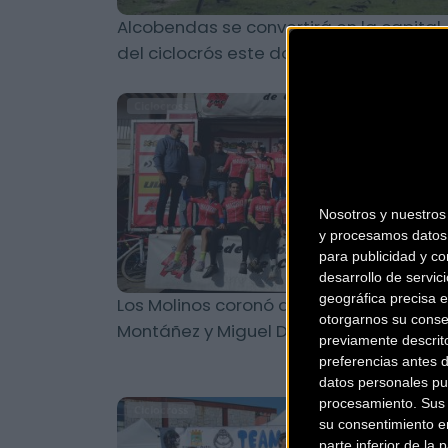
Alcobendas se convertirá en la capital
del ciclocrós este domingo
Ciclocross
Nosotros y nuestro
y procesamos datos 
para publicidad y co
desarrollo de servici
geográfica precisa e
Los Molinos coronó a Lucía Sánchez-
otorgarnos su conse
Montáñez y Miguel Díaz como Campeo
previamente descrit
preferencias antes 
datos personales pu
procesamiento. Sus p
Ciclocross
su consentimiento en
parte inferior de la