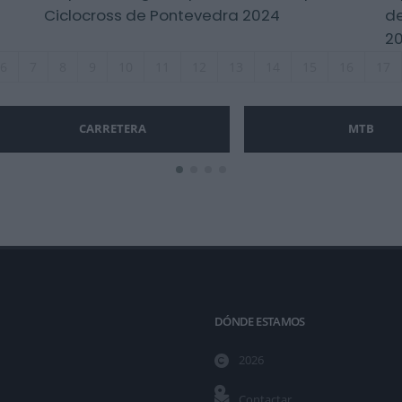
Ciclocross de Pontevedra 2024
de
20
6
7
8
9
10
11
12
13
14
15
16
17
CARRETERA
MTB
DÓNDE ESTAMOS
2026
Contactar