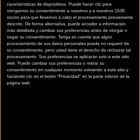
características de dispositivos. Puede hacer clic para
otorgarnos su consentimiento a nosotros y a nuestros 1538
Felipe Orts se acerca al
Diez días para un fin de
socios para que llevemos a cabo el procesamiento previamente
podio en la Copa del
semana de ciclocross en
descrito. De forma alternativa, puede acceder a información
Mundo de ciclocross
Valencia
más detallada y cambiar sus preferencias antes de otorgar o
negar su consentimiento.
Tenga en cuenta que algún
procesamiento de sus datos personales puede no requerir de
Ciclocross
Ciclocross
su consentimiento, pero usted tiene el derecho de rechazar tal
procesamiento. Sus preferencias se aplicarán solo a este sitio
web. Puede cambiar sus preferencias o retirar su
consentimiento en cualquier momento volviendo a este sitio y
haciendo clic en el botón "Privacidad" en la parte inferior de la
página web.
La Copa del mundo de
Isabel Castro y Mauro
ciclocross en directo
González se coronan en
desde Zolder
Maceda