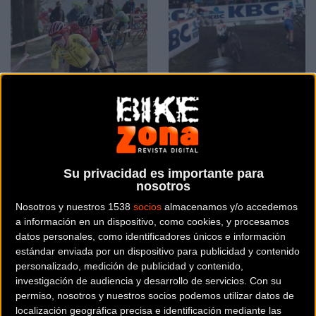
Campeones finales
Copa del mundo
Copa de España de
ciclocross Zolder 2016,
ciclocross
pruebas completas
Su privacidad es importante para
nosotros
Ciclocross
Ciclocross
Nosotros y nuestros 1538
socios
almacenamos y/o accedemos
a información en un dispositivo, como cookies, y procesamos
datos personales, como identificadores únicos e información
estándar enviada por un dispositivo para publicidad y contenido
personalizado, medición de publicidad y contenido,
investigación de audiencia y desarrollo de servicios.
Con su
permiso, nosotros y nuestros socios podemos utilizar datos de
localización geográfica precisa e identificación mediante las