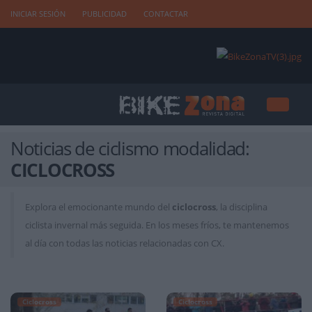
INICIAR SESIÓN
PUBLICIDAD
CONTACTAR
Noticias de ciclismo modalidad:
CICLOCROSS
Explora el emocionante mundo del
ciclocross
, la disciplina
ciclista invernal más seguida. En los meses fríos, te mantenemos
al día con todas las noticias relacionadas con CX.
Ciclocross
Ciclocross