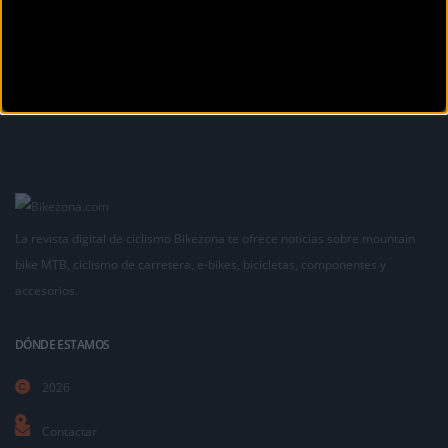
La revista digital de ciclismo Bikezona te ofrece noticias sobre mountain
bike MTB, ciclismo de carretera, e-bikes, bicicletas, componentes y
accesorios.
DÓNDE ESTAMOS
2026
Contactar