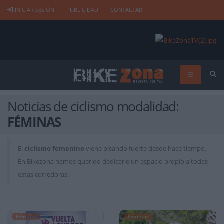
INICIAR SESIÓN
PUBLICIDAD
CONTACTAR
Noticias de ciclismo modalidad:
FÉMINAS
El
ciclismo femenino
viene pisando fuerte desde hace tiempo.
En Bikezona hemos querido dedicarle un espacio propio a todas
estas corredoras.
Féminas
Féminas