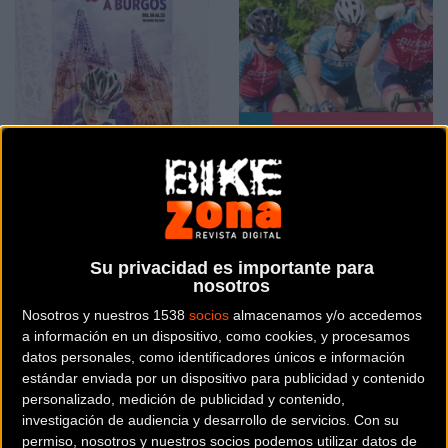
Equipos y etapas para
La Vuelta a Burgos
La Vuelta a Burgos
primera vuelta WWT de
femenina
la temporada para el
Bizkaia Durango
Su privacidad es importante para
nosotros
Nosotros y nuestros 1538
socios
almacenamos y/o accedemos
Féminas
Féminas
a información en un dispositivo, como cookies, y procesamos
datos personales, como identificadores únicos e información
estándar enviada por un dispositivo para publicidad y contenido
personalizado, medición de publicidad y contenido,
investigación de audiencia y desarrollo de servicios.
Con su
permiso, nosotros y nuestros socios podemos utilizar datos de