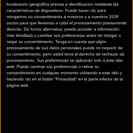
localización geográfica precisa e identificación mediante las
características de dispositivos. Puede hacer clic para
otorgarnos su consentimiento a nosotros y a nuestros 1538
Bizkaia Durango
Annemiek van Vleuten
socios para que llevemos a cabo el procesamiento previamente
competirá en la
logra en Navarra otra
descrito. De forma alternativa, puede acceder a información
Emakumeen Saria a
victoria para Movistar
más detallada y cambiar sus preferencias antes de otorgar o
negar su consentimiento.
Tenga en cuenta que algún
partir de mañana
Team
procesamiento de sus datos personales puede no requerir de
su consentimiento, pero usted tiene el derecho de rechazar tal
Féminas
Féminas
procesamiento. Sus preferencias se aplicarán solo a este sitio
web. Puede cambiar sus preferencias o retirar su
consentimiento en cualquier momento volviendo a este sitio y
haciendo clic en el botón "Privacidad" en la parte inferior de la
página web.
Bizkaia-Durango se
Sant Cugat acoge la
queda fuera de las
segunda edición de la