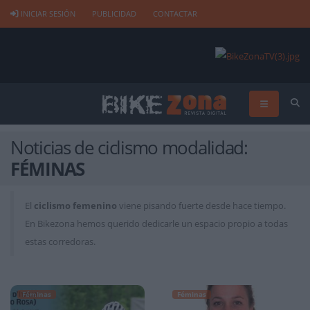
INICIAR SESIÓN
PUBLICIDAD
CONTACTAR
Noticias de ciclismo modalidad:
FÉMINAS
El
ciclismo femenino
viene pisando fuerte desde hace tiempo.
En Bikezona hemos querido dedicarle un espacio propio a todas
estas corredoras.
Féminas
Féminas