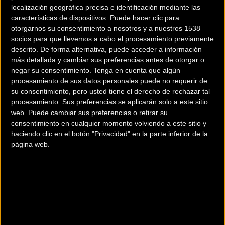
localización geográfica precisa e identificación mediante las
Annemiek van Vleuten,
Daniela Campos mínimo
características de dispositivos. Puede hacer clic para
la mejor ciclista del
hasta 2022 con Bizkaia-
otorgarnos su consentimiento a nosotros y a nuestros 1538
socios para que llevemos a cabo el procesamiento previamente
momento se convierte
Durango
descrito. De forma alternativa, puede acceder a información
en el fichaje estrella de
más detallada y cambiar sus preferencias antes de otorgar o
Movistar
negar su consentimiento.
Tenga en cuenta que algún
procesamiento de sus datos personales puede no requerir de
su consentimiento, pero usted tiene el derecho de rechazar tal
Féminas
Féminas
procesamiento. Sus preferencias se aplicarán solo a este sitio
web. Puede cambiar sus preferencias o retirar su
consentimiento en cualquier momento volviendo a este sitio y
haciendo clic en el botón "Privacidad" en la parte inferior de la
página web.
Bizkaia-Durango vuelve
Así vivió Sara Martín
el sábado a La Course
unos campeonatos de
España de ensueño