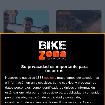
Gravity
Gravity
El Bikezona Team viajó
Nuevo vídeo del rider
hasta Endurama
Vincent Pernin: Back to
Su privacidad es importante para
nosotros
Ponferrada para
the Classics
disfrutar del mejor
Nosotros y nuestros 1538
socios
almacenamos y/o accedemos
a información en un dispositivo, como cookies, y procesamos
enduro
datos personales, como identificadores únicos e información
estándar enviada por un dispositivo para publicidad y contenido
Gravity
Gravity
personalizado, medición de publicidad y contenido,
investigación de audiencia y desarrollo de servicios.
Con su