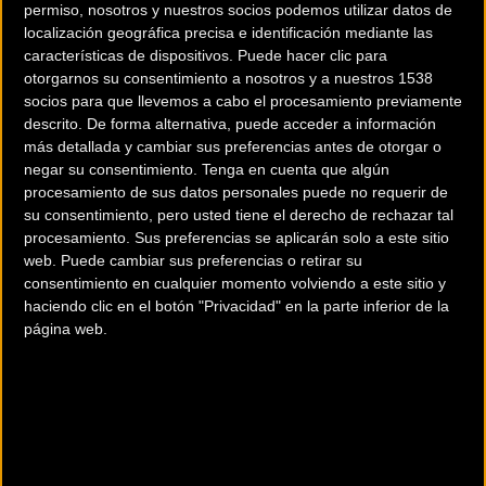
permiso, nosotros y nuestros socios podemos utilizar datos de
localización geográfica precisa e identificación mediante las
características de dispositivos. Puede hacer clic para
otorgarnos su consentimiento a nosotros y a nuestros 1538
socios para que llevemos a cabo el procesamiento previamente
descrito. De forma alternativa, puede acceder a información
más detallada y cambiar sus preferencias antes de otorgar o
negar su consentimiento.
Tenga en cuenta que algún
Nace el nuevo equipo de
El biker neozelandés
procesamiento de sus datos personales puede no requerir de
Gravity Canyon CLLCTV
Tuhoto-Ariki se une al
su consentimiento, pero usted tiene el derecho de rechazar tal
Pirelli con Fabien Barel al
MS Mondraker
procesamiento. Sus preferencias se aplicarán solo a este sitio
mando
web. Puede cambiar sus preferencias o retirar su
consentimiento en cualquier momento volviendo a este sitio y
haciendo clic en el botón "Privacidad" en la parte inferior de la
Gravity
Gravity
página web.