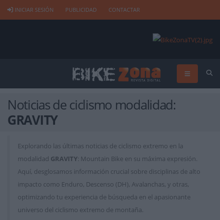
INICIAR SESIÓN
PUBLICIDAD
CONTACTAR
Noticias de ciclismo modalidad:
GRAVITY
Explorando las últimas noticias de ciclismo extremo en la
modalidad
GRAVITY
: Mountain Bike en su máxima expresión.
Aquí, desglosamos información crucial sobre disciplinas de alto
impacto como Enduro, Descenso (DH), Avalanchas, y otras,
optimizando tu experiencia de búsqueda en el apasionante
universo del ciclismo extremo de montaña.