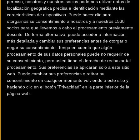
permiso, nosotros y nuestros socios podemos utilizar datos de
localización geográfica precisa e identificación mediante las
características de dispositivos. Puede hacer clic para
otorgarnos su consentimiento a nosotros y a nuestros 1538
Aerodinámica Specialized
Cuca Smart e-Bike una
socios para que llevemos a cabo el procesamiento previamente
= Nuevo Túnel del Viento
Scooterbike ....
descrito. De forma alternativa, puede acceder a información
más detallada y cambiar sus preferencias antes de otorgar o
+ Dinámica
negar su consentimiento.
Tenga en cuenta que algún
Computacional de
procesamiento de sus datos personales puede no requerir de
Fluidos
su consentimiento, pero usted tiene el derecho de rechazar tal
procesamiento. Sus preferencias se aplicarán solo a este sitio
Material
Material
web. Puede cambiar sus preferencias o retirar su
consentimiento en cualquier momento volviendo a este sitio y
haciendo clic en el botón "Privacidad" en la parte inferior de la
página web.
Superofertas Oiartzun
Faster lanza su campaña