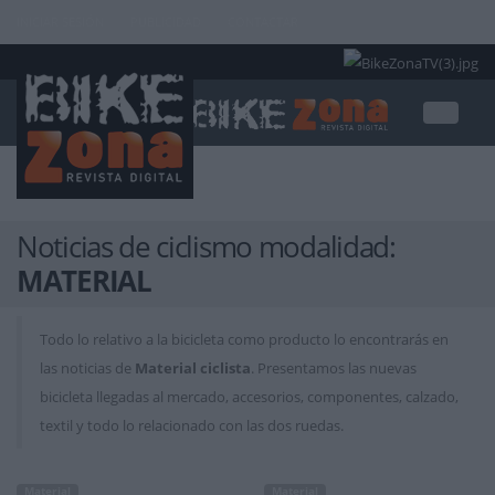
INICIAR SESIÓN
PUBLICIDAD
CONTACTAR
Noticias de ciclismo modalidad:
MATERIAL
Todo lo relativo a la bicicleta como producto lo encontrarás en
las noticias de
Material ciclista
. Presentamos las nuevas
bicicleta llegadas al mercado, accesorios, componentes, calzado,
textil y todo lo relacionado con las dos ruedas.
Material
Material