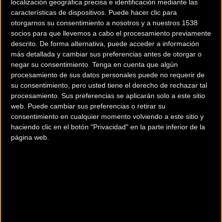
localización geográfica precisa e identificación mediante las
características de dispositivos. Puede hacer clic para
otorgarnos su consentimiento a nosotros y a nuestros 1538
Berria Bike no faltará a la
Bollé presenta la edición
socios para que llevemos a cabo el procesamiento previamente
descrito. De forma alternativa, puede acceder a información
cita en BiciSpace
limitada de gafas de sol
más detallada y cambiar sus preferencias antes de otorgar o
Giro de Italia 2017
negar su consentimiento.
Tenga en cuenta que algún
procesamiento de sus datos personales puede no requerir de
su consentimiento, pero usted tiene el derecho de rechazar tal
Material
Material
procesamiento. Sus preferencias se aplicarán solo a este sitio
web. Puede cambiar sus preferencias o retirar su
consentimiento en cualquier momento volviendo a este sitio y
haciendo clic en el botón "Privacidad" en la parte inferior de la
página web.
Sea Otter Europe un
Comet nuevo
festival de la bicicleta
distribuidor de la marca
para toda la família
SRAM en España