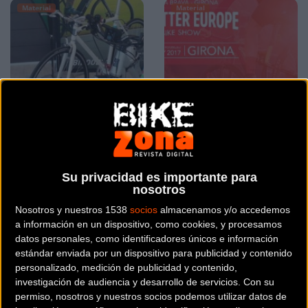
Material
Material
Hazte con tu e-bike en
Berria Bike se volcará
los nuevos BIBŌO POINTS
con los aficionados en la
Su privacidad es importante para
Sea Otter Europe
nosotros
Nosotros y nuestros 1538
socios
almacenamos y/o accedemos
Material
Material
a información en un dispositivo, como cookies, y procesamos
datos personales, como identificadores únicos e información
estándar enviada por un dispositivo para publicidad y contenido
personalizado, medición de publicidad y contenido,
investigación de audiencia y desarrollo de servicios.
Con su
permiso, nosotros y nuestros socios podemos utilizar datos de