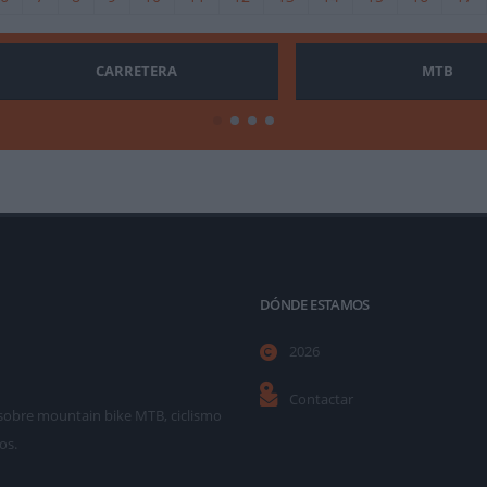
CARRETERA
MTB
DÓNDE ESTAMOS
2026
Contactar
as sobre mountain bike MTB, ciclismo
os.