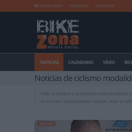
INICIAR SESIÓN
PUBLICIDAD
CONTACTAR
NOTICIAS
CALENDARIO
VÍDEO
BIC
Noticias de ciclismo modali
Todo lo relativo a la bicicleta como producto 
accesorios, componentes, calzado, textil y tod
Material