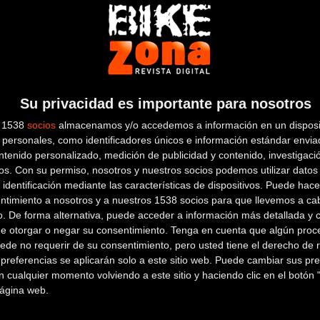
La gama de sillines Astute crece en 2017
Re
ae
Material
Su privacidad es importante para nosotros
s 1538
socios
almacenamos y/o accedemos a información en un disposit
personales, como identificadores únicos e información estándar enviad
ntenido personalizado, medición de publicidad y contenido, investigaci
os.
Con su permiso, nosotros y nuestros socios podemos utilizar datos 
 identificación mediante las características de dispositivos. Puede hacer
Berria Bike sorprende con sus nuevos
Nu
ntimiento a nosotros y a nuestros 1538 socios para que llevemos a ca
o. De forma alternativa, puede acceder a información más detallada y 
modelos de carretera y montaña
de otorgar o negar su consentimiento.
Tenga en cuenta que algún proc
ede no requerir de su consentimiento, pero usted tiene el derecho de r
Material
referencias se aplicarán solo a este sitio web. Puede cambiar sus pref
 cualquier momento volviendo a este sitio y haciendo clic en el botón "
 página web.