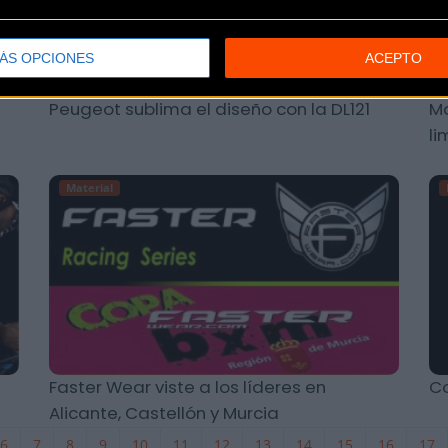
ÁS OPCIONES
ACEPTO
Peugeot sublima el diseño con la DL121
Ma
li
Material
Faster Wear viste a los líderes en
Co
Alicante, Castellón y Murcia
6
7
8
9
10
11
12
13
14
15
16
17