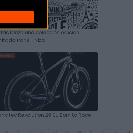
vic lanza una colección edición
mitada Paris - Niza
Material
rratec Revolution 29 SL: Born to Race
18
19
20
21
22
23
24
25
26
27
28