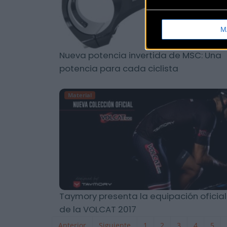
M
Nueva potencia invertida de MSC: Una
potencia para cada ciclista
Material
Taymory presenta la equipación oficial
de la VOLCAT 2017
Anterior
Siguiente
1
2
3
4
5