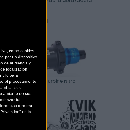
emplazo voluntario de la abrazadera
rostem de Look
Material
ivo, como cookies,
a por un dispositivo
ón de audiencia y
de localización
 clic para
evo buje Progress Turbine Nitro
bo el procesamiento
cambiar sus
esamiento de sus
echazar tal
Material
erencias o retirar
Privacidad" en la