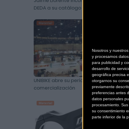
Jaime Llorente incorpora los productos
DEDA a su catálogo
Material
Nosotros y nuestro
y procesamos datos 
para publicidad y co
desarrollo de servici
geográfica precisa e
UNIBIKE abre su periodo de
otorgarnos su conse
comercialización
previamente descrit
preferencias antes 
datos personales pu
Material
procesamiento. Sus p
su consentimiento en
parte inferior de la