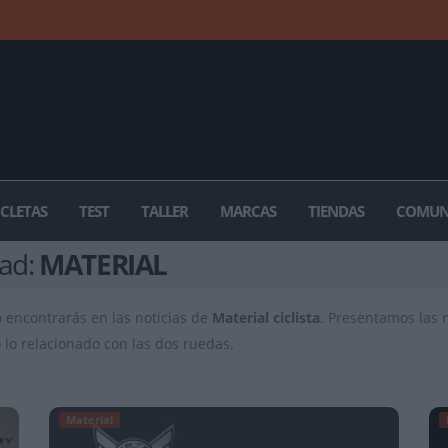
ICLETAS
TEST
TALLER
MARCAS
TIENDAS
COMUN
dad:
MATERIAL
lo encontrarás en las noticias de
Material ciclista
. Presentamos las 
o lo relacionado con las dos ruedas.
Material