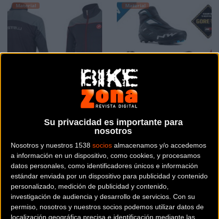
Material
Material
Os presentamos la
Nueva colección
chaqueta Castelli
NORTHWAVE GORE TEX
Su privacidad es importante para
Mortirolo Reflex
nosotros
Nosotros y nuestros 1538
socios
almacenamos y/o accedemos
Material
Material
a información en un dispositivo, como cookies, y procesamos
datos personales, como identificadores únicos e información
estándar enviada por un dispositivo para publicidad y contenido
personalizado, medición de publicidad y contenido,
investigación de audiencia y desarrollo de servicios.
Con su
permiso, nosotros y nuestros socios podemos utilizar datos de
localización geográfica precisa e identificación mediante las