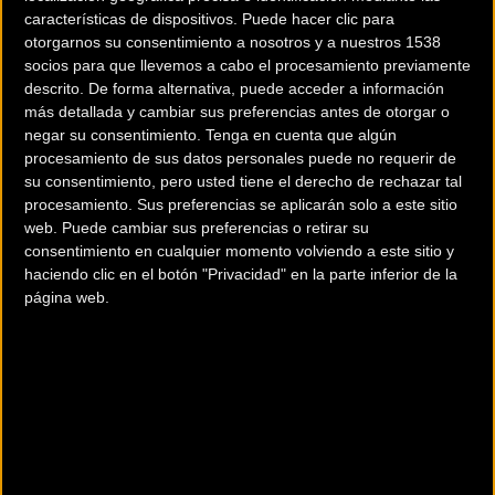
características de dispositivos. Puede hacer clic para
otorgarnos su consentimiento a nosotros y a nuestros 1538
socios para que llevemos a cabo el procesamiento previamente
Vídeo: Cómo ajustar tu
Nuevo bidón de líquido
descrito. De forma alternativa, puede acceder a información
casco Nutcase
anti-pinchazos de X-
más detallada y cambiar sus preferencias antes de otorgar o
Sauce
negar su consentimiento.
Tenga en cuenta que algún
procesamiento de sus datos personales puede no requerir de
su consentimiento, pero usted tiene el derecho de rechazar tal
Material
Material
procesamiento. Sus preferencias se aplicarán solo a este sitio
web. Puede cambiar sus preferencias o retirar su
consentimiento en cualquier momento volviendo a este sitio y
haciendo clic en el botón "Privacidad" en la parte inferior de la
página web.
Los tres Sistemas
Faster Wear, tu ropa
Rueda-Neumático Mavic
deportiva personalizada
en Edición Limitada