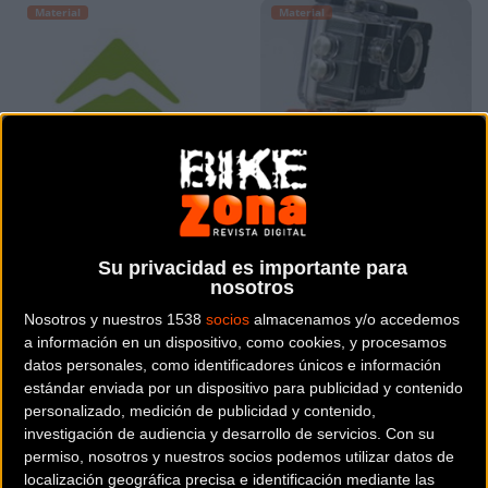
Material
Material
¿Quieres trabajar en
Soportes de cascos
Merida Bikes?
Rollei para ActionCam
Su privacidad es importante para
nosotros
Material
Material
Nosotros y nuestros 1538
socios
almacenamos y/o accedemos
a información en un dispositivo, como cookies, y procesamos
datos personales, como identificadores únicos e información
estándar enviada por un dispositivo para publicidad y contenido
personalizado, medición de publicidad y contenido,
investigación de audiencia y desarrollo de servicios.
Con su
permiso, nosotros y nuestros socios podemos utilizar datos de
localización geográfica precisa e identificación mediante las