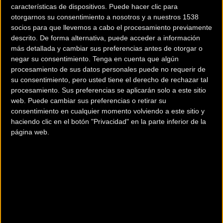
características de dispositivos. Puede hacer clic para
otorgarnos su consentimiento a nosotros y a nuestros 1538
Pies felices, ciclistas
Unibike Feria de la
socios para que llevemos a cabo el procesamiento previamente
felices con Endura
bicicleta se consolida en
descrito. De forma alternativa, puede acceder a información
su segunda edición
más detallada y cambiar sus preferencias antes de otorgar o
negar su consentimiento.
Tenga en cuenta que algún
procesamiento de sus datos personales puede no requerir de
Material
Material
su consentimiento, pero usted tiene el derecho de rechazar tal
procesamiento. Sus preferencias se aplicarán solo a este sitio
web. Puede cambiar sus preferencias o retirar su
consentimiento en cualquier momento volviendo a este sitio y
haciendo clic en el botón "Privacidad" en la parte inferior de la
página web.
Spiuk sufre esta
Lentes fotocromáticas:
temporada de
qué son, tipos y de qué
#Orange_addiction
están hechas