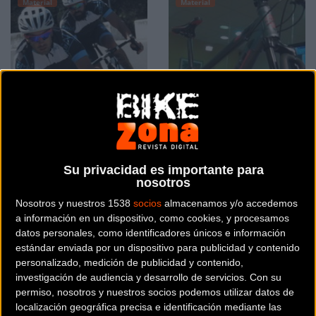
Material
Material
Epik: Tu ropa deportiva
Test bicicleta Moma GTT
personalizada
27.5
Su privacidad es importante para
nosotros
Material
Material
Nosotros y nuestros 1538
socios
almacenamos y/o accedemos
a información en un dispositivo, como cookies, y procesamos
datos personales, como identificadores únicos e información
estándar enviada por un dispositivo para publicidad y contenido
personalizado, medición de publicidad y contenido,
investigación de audiencia y desarrollo de servicios.
Con su
permiso, nosotros y nuestros socios podemos utilizar datos de
localización geográfica precisa e identificación mediante las