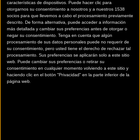
características de dispositivos. Puede hacer clic para
otorgarnos su consentimiento a nosotros y a nuestros 1538
La Mavic Ksyrium se
Disfruta de las mejores
socios para que llevemos a cabo el procesamiento previamente
reinventa
bicicletas en Andorra
descrito. De forma alternativa, puede acceder a información
con Viladomat
más detallada y cambiar sus preferencias antes de otorgar o
negar su consentimiento.
Tenga en cuenta que algún
procesamiento de sus datos personales puede no requerir de
Material
Material
su consentimiento, pero usted tiene el derecho de rechazar tal
procesamiento. Sus preferencias se aplicarán solo a este sitio
web. Puede cambiar sus preferencias o retirar su
consentimiento en cualquier momento volviendo a este sitio y
haciendo clic en el botón "Privacidad" en la parte inferior de la
página web.
Littium no cierra por
Endura nuevos
vacaciones
productos de alto
rendimiento para 2016
Material
Material