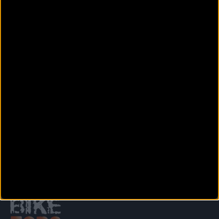
Ganador del concurso
gafas de ciclismo Bollé
Anterior
Siguiente
1
2
3
4
5
6
7
8
9
Secciones