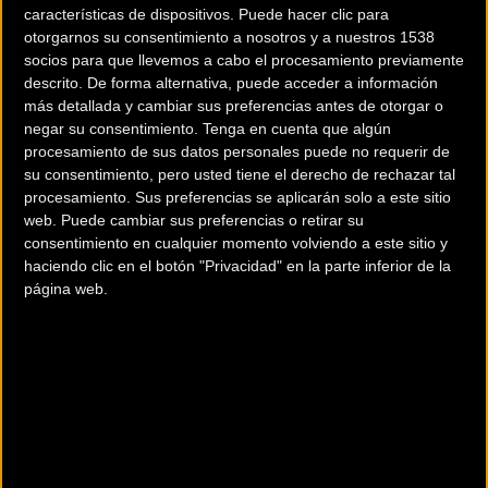
características de dispositivos. Puede hacer clic para
otorgarnos su consentimiento a nosotros y a nuestros 1538
Llegan las rebajas de
Vuelven los Videojuegos
socios para que llevemos a cabo el procesamiento previamente
verano a CycleTyres
oficiales del Tour de
descrito. De forma alternativa, puede acceder a información
Francia
más detallada y cambiar sus preferencias antes de otorgar o
negar su consentimiento.
Tenga en cuenta que algún
procesamiento de sus datos personales puede no requerir de
Material
Material
su consentimiento, pero usted tiene el derecho de rechazar tal
procesamiento. Sus preferencias se aplicarán solo a este sitio
web. Puede cambiar sus preferencias o retirar su
consentimiento en cualquier momento volviendo a este sitio y
haciendo clic en el botón "Privacidad" en la parte inferior de la
página web.
Sorteo gafas de Ciclismo
Ropa y complementos
Bollé
de verano 2015 by
Northwave