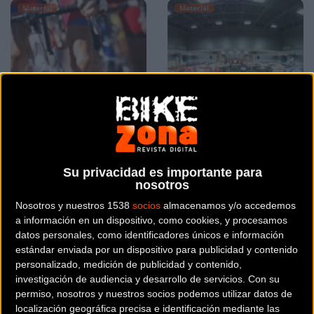
Material
Material
Vive el Tour con
BIBE, mejor evento
#PowerBarTour 2015
deportivo de España
Su privacidad es importante para
nosotros
Material
Material
Nosotros y nuestros 1538
socios
almacenamos y/o accedemos
a información en un dispositivo, como cookies, y procesamos
datos personales, como identificadores únicos e información
estándar enviada por un dispositivo para publicidad y contenido
personalizado, medición de publicidad y contenido,
investigación de audiencia y desarrollo de servicios.
Con su
permiso, nosotros y nuestros socios podemos utilizar datos de
localización geográfica precisa e identificación mediante las