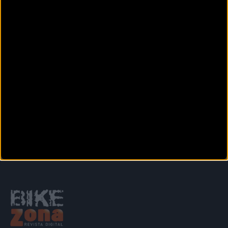
Así es la nueva Ravemen
NT301, la luz trasera más
avanzada de 2026
Anterior
Siguiente
1
2
3
4
5
6
7
8
9
Secciones