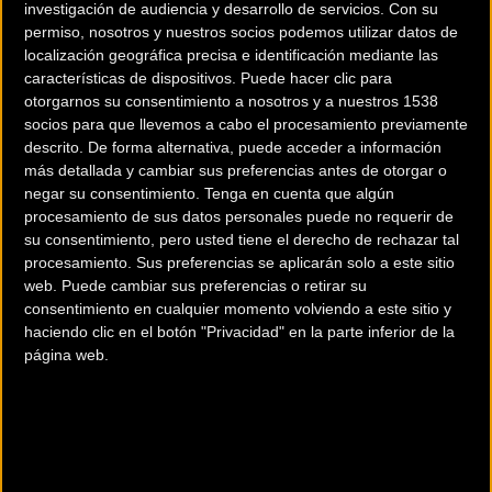
investigación de audiencia y desarrollo de servicios.
Con su
permiso, nosotros y nuestros socios podemos utilizar datos de
localización geográfica precisa e identificación mediante las
características de dispositivos. Puede hacer clic para
otorgarnos su consentimiento a nosotros y a nuestros 1538
Caja Rural-Seguros RGA
Airbag Integrado para
socios para que llevemos a cabo el procesamiento previamente
descrito. De forma alternativa, puede acceder a información
y MMR renuevan su
proteger a sus
más detallada y cambiar sus preferencias antes de otorgar o
alianza con la nueva
corredores es la
negar su consentimiento.
Tenga en cuenta que algún
Adrenaline SL para la
iniciativa del Equipo
procesamiento de sus datos personales puede no requerir de
temporada 2026
Picnic PostNL
su consentimiento, pero usted tiene el derecho de rechazar tal
procesamiento. Sus preferencias se aplicarán solo a este sitio
web. Puede cambiar sus preferencias o retirar su
Material
Material
consentimiento en cualquier momento volviendo a este sitio y
haciendo clic en el botón "Privacidad" en la parte inferior de la
página web.