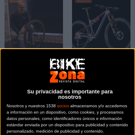
Material
Material
Sorprendente resultado
MMR rinde tributo al
del nuevo buje Progress
Dakar con una bicicleta
Nitro 2 en las pruebas
de edición especial para
del túnel del viento AerO
Carlos Sainz y Nani
Su privacidad es importante para
Roma
nosotros
Nosotros y nuestros 1538
socios
almacenamos y/o accedemos
Material
Material
a información en un dispositivo, como cookies, y procesamos
datos personales, como identificadores únicos e información
estándar enviada por un dispositivo para publicidad y contenido
personalizado, medición de publicidad y contenido,