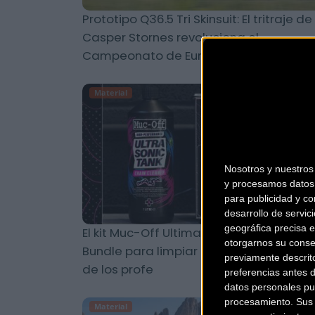
Prototipo Q36.5 Tri Skinsuit: El tritraje de
Casper Stornes revoluciona el
Campeonato de Europa IRON
Material
Nosotros y nuestro
y procesamos datos 
para publicidad y co
desarrollo de servici
geográfica precisa e
El kit Muc-Off Ultimate Chain Cleaning
otorgarnos su conse
Bundle para limpiar tu transmisión al ni
previamente descrit
de los profe
preferencias antes 
datos personales pu
procesamiento. Sus p
Material