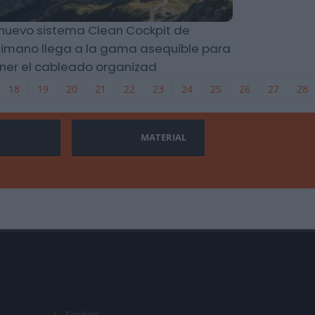
 nuevo sistema Clean Cockpit de
imano llega a la gama asequible para
ner el cableado organizad
18
19
20
21
22
23
24
25
26
27
28
MATERIAL
Cookies