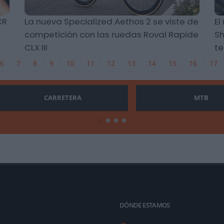
CR
La nueva Specialized Aethos 2 se viste de
El
competición con las ruedas Roval Rapide
Sh
CLX III
te
6
7
8
9
10
11
12
13
14
15
16
17
CARRETERA
MTB
DÓNDE ESTAMOS