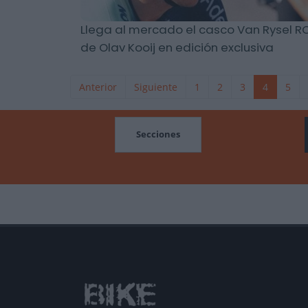
Llega al mercado el casco Van Rysel R
de Olav Kooij en edición exclusiva
Anterior
Siguiente
1
2
3
4
5
MOCIONES
Secciones