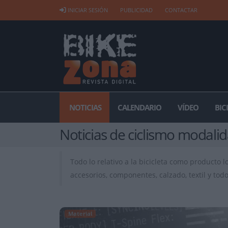
INICIAR SESIÓN
PUBLICIDAD
CONTACTAR
NOTICIAS
CALENDARIO
VÍDEO
BIC
Noticias de ciclismo modali
Todo lo relativo a la bicicleta como producto 
accesorios, componentes, calzado, textil y tod
Material