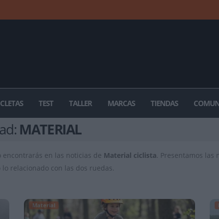
ICLETAS
TEST
TALLER
MARCAS
TIENDAS
COMUN
dad:
MATERIAL
lo encontrarás en las noticias de
Material ciclista
. Presentamos las 
o lo relacionado con las dos ruedas.
Material