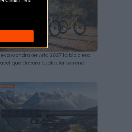
Privacidad" en la
eva Mondraker Arid 2027 la bicicleta
avel que devora cualquier terreno
Material