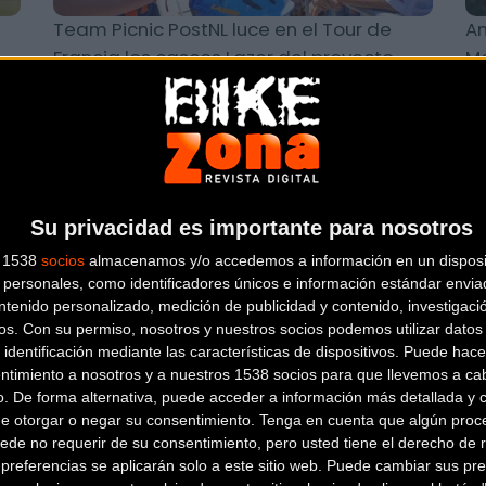
Team Picnic PostNL luce en el Tour de
An
Francia los cascos Lazer del proyecto
Ma
social Bike Bus Accelera
de
Material
Su privacidad es importante para nosotros
s 1538
socios
almacenamos y/o accedemos a información en un disposit
personales, como identificadores únicos e información estándar enviad
ntenido personalizado, medición de publicidad y contenido, investigaci
os.
Con su permiso, nosotros y nuestros socios podemos utilizar datos 
 identificación mediante las características de dispositivos. Puede hacer
La nueva 3T Extrema Italia rinde
Mu
ntimiento a nosotros y a nuestros 1538 socios para que llevemos a ca
vel
homenaje al bikepacking y la aventura en
po
o. De forma alternativa, puede acceder a información más detallada y 
los Apeninos de la AUGH 20
de otorgar o negar su consentimiento.
Tenga en cuenta que algún proc
ede no requerir de su consentimiento, pero usted tiene el derecho de r
referencias se aplicarán solo a este sitio web. Puede cambiar sus pref
Material