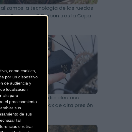
alizamos la tecnología de las ruedas
vic Crossmax S Carbon tras la Copa
l Mundo de La Th
Material
ivo, como cookies,
a por un dispositivo
ón de audiencia y
de localización
 clic para
c-Off lanza el inflador eléctrico
bo el procesamiento
rtátil AirMach Pro Max de alta presión
cambiar sus
esamiento de sus
echazar tal
erencias o retirar
Material