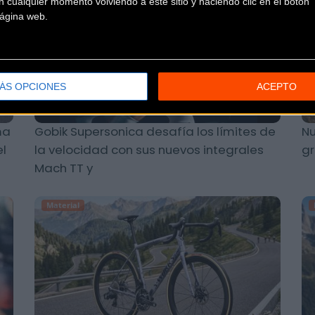
 cualquier momento volviendo a este sitio y haciendo clic en el botón "
 página web.
ÁS OPCIONES
ACEPTO
ma
Gobik Supersonica desafía los límites de
Nu
el
la velocidad con sus nuevos integrales
gr
Mach TT y
Material