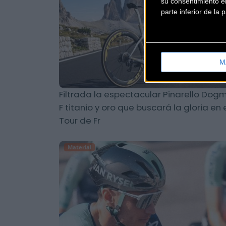
su consentimiento en
parte inferior de la
M
Filtrada la espectacular Pinarello Dog
F titanio y oro que buscará la gloria en 
Tour de Fr
Material