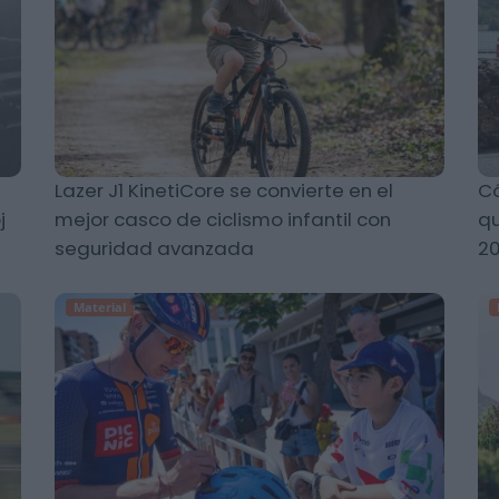
Lazer J1 KinetiCore se convierte en el
Có
j
mejor casco de ciclismo infantil con
qu
seguridad avanzada
2
Material