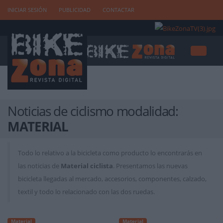
INICIAR SESIÓN
PUBLICIDAD
CONTACTAR
Noticias de ciclismo modalidad:
MATERIAL
Todo lo relativo a la bicicleta como producto lo encontrarás en
las noticias de
Material ciclista
. Presentamos las nuevas
bicicleta llegadas al mercado, accesorios, componentes, calzado,
textil y todo lo relacionado con las dos ruedas.
Material
Material