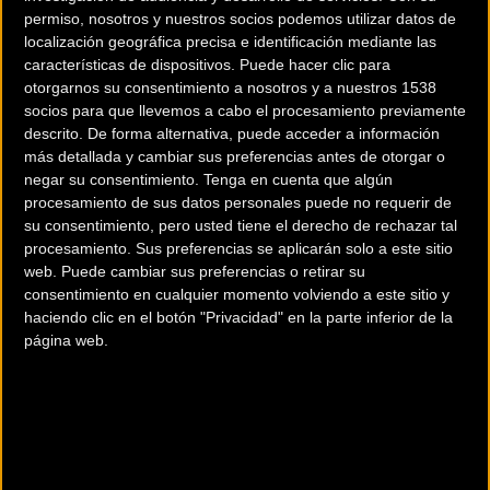
permiso, nosotros y nuestros socios podemos utilizar datos de
localización geográfica precisa e identificación mediante las
características de dispositivos. Puede hacer clic para
otorgarnos su consentimiento a nosotros y a nuestros 1538
socios para que llevemos a cabo el procesamiento previamente
La Mondraker F-Podium
Actualización SIGMA: Los
descrito. De forma alternativa, puede acceder a información
evoluciona para
ciclocomputadores ROX
más detallada y cambiar sus preferencias antes de otorgar o
convertirse en la gran
2.0 y 4.0 ahora cuentan
negar su consentimiento.
Tenga en cuenta que algún
procesamiento de sus datos personales puede no requerir de
referencia del Cross
con reencaminamiento
su consentimiento, pero usted tiene el derecho de rechazar tal
Country
din
procesamiento. Sus preferencias se aplicarán solo a este sitio
Material
Material
web. Puede cambiar sus preferencias o retirar su
consentimiento en cualquier momento volviendo a este sitio y
haciendo clic en el botón "Privacidad" en la parte inferior de la
página web.