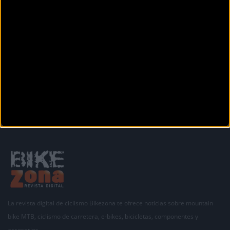
Anterior
Siguiente
1
2
3
4
5
6
7
8
9
Secciones
La revista digital de ciclismo Bikezona te ofrece noticias sobre mountain
bike MTB, ciclismo de carretera, e-bikes, bicicletas, componentes y
accesorios.