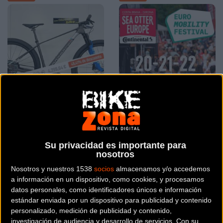
Liquidación bicicletas km
La Sea Otter Europe
0 de Mondraker en
confirma sus fechas para
Oiartzun Bike con hasta
el próximo 2024
Su privacidad es importante para
el 50% de descuento
nosotros
Material
Material
Nosotros y nuestros 1538
socios
almacenamos y/o accedemos
a información en un dispositivo, como cookies, y procesamos
datos personales, como identificadores únicos e información
estándar enviada por un dispositivo para publicidad y contenido
personalizado, medición de publicidad y contenido,
investigación de audiencia y desarrollo de servicios.
Con su