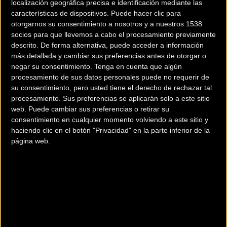
localización geográfica precisa e identificación mediante las
características de dispositivos. Puede hacer clic para
otorgarnos su consentimiento a nosotros y a nuestros 1538
socios para que llevemos a cabo el procesamiento previamente
descrito. De forma alternativa, puede acceder a información
Nuevas bolsas de cuadro
Nueva Marzocchi
más detallada y cambiar sus preferencias antes de otorgar o
Zefal para acompañarte
Bomber Z1 Coil
negar su consentimiento.
Tenga en cuenta que algún
en tu aventura
procesamiento de sus datos personales puede no requerir de
su consentimiento, pero usted tiene el derecho de rechazar tal
Material
Material
procesamiento. Sus preferencias se aplicarán solo a este sitio
web. Puede cambiar sus preferencias o retirar su
consentimiento en cualquier momento volviendo a este sitio y
haciendo clic en el botón "Privacidad" en la parte inferior de la
página web.
El Team Delko confía en
Gurpil nuevo distribuidor
los cascos y gafas Spiuk
de la marca francesa