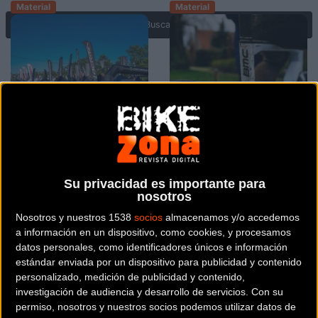
Material
Material
Alto ritmo de reservas
PIRELLI firma con BMC y
para la zona expo de Sea
se convierte en nuevo
Su privacidad es importante para
nosotros
Otter Europe 2021
socio técnico del AG2R
CITROËN Team
Nosotros y nuestros 1538
socios
almacenamos y/o accedemos
a información en un dispositivo, como cookies, y procesamos
Material
Material
datos personales, como identificadores únicos e información
estándar enviada por un dispositivo para publicidad y contenido
personalizado, medición de publicidad y contenido,
investigación de audiencia y desarrollo de servicios.
Con su
permiso, nosotros y nuestros socios podemos utilizar datos de