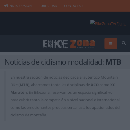
INICIAR SESIÓN
PUBLICIDAD
CONTACTAR
Noticias de ciclismo modalidad:
MTB
En nuestra sección de noticias dedicada al auténtico Mountain
Bike (
MTB
), abarcamos tanto las disciplinas de
XCO
como
XC
Maratón
. En Bikezona, reservamos un espacio significativo
para cubrir tanto la competición a nivel nacional e internacional
como las emocionantes pruebas cercanas a los apasionados del
ciclismo de montaña.