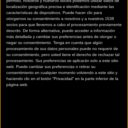
permiso, nosotros y nuestros socios podemos utilizar datos de
localización geográfica precisa e identificación mediante las
características de dispositivos. Puede hacer clic para
otorgarnos su consentimiento a nosotros y a nuestros 1538
socios para que llevemos a cabo el procesamiento previamente
descrito. De forma alternativa, puede acceder a información
La Rioja Bike Race
Waregem acoge una
más detallada y cambiar sus preferencias antes de otorgar o
también elige cancelar
nueva cita del MTB
negar su consentimiento.
Tenga en cuenta que algún
su edición 2020
Eliminator
procesamiento de sus datos personales puede no requerir de
su consentimiento, pero usted tiene el derecho de rechazar tal
procesamiento. Sus preferencias se aplicarán solo a este sitio
MTB
MTB
web. Puede cambiar sus preferencias o retirar su
consentimiento en cualquier momento volviendo a este sitio y
haciendo clic en el botón "Privacidad" en la parte inferior de la
página web.
Green Series MTB XCO
Alejandro Gómez y
en Bilbao: Así se vivió la
Arantxa Salvadó se