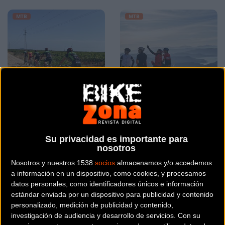
MTB
MTB
El Extremadura-Ecopilas
Subbética Cordobesa: El
preparado para los
corazón de Andalucía a
Su privacidad es importante para
Campeonatos de
golpe de pedal
nosotros
España de MTB 2020
Nosotros y nuestros 1538
socios
almacenamos y/o accedemos
a información en un dispositivo, como cookies, y procesamos
MTB
MTB
datos personales, como identificadores únicos e información
estándar enviada por un dispositivo para publicidad y contenido
personalizado, medición de publicidad y contenido,
investigación de audiencia y desarrollo de servicios.
Con su