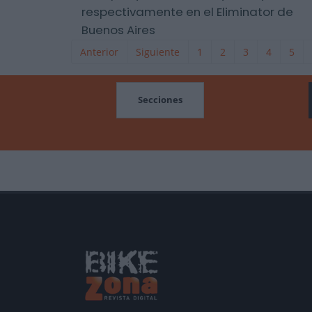
respectivamente en el Eliminator de
Buenos Aires
Anterior
Siguiente
1
2
3
4
5
MOCIONES
Secciones