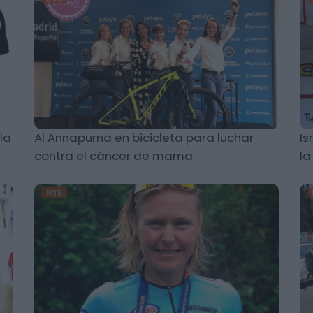
la
Al Annapurna en bicicleta para luchar
Is
contra el cáncer de mama
la
MTB