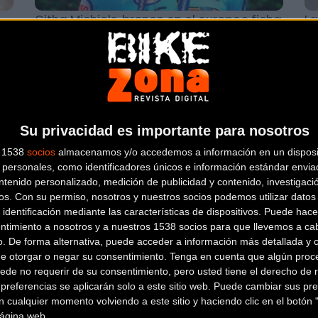
Githa Michiels, bronce en el europeo ficha
La
por el Primaflor-Mondraker-Rotor
pu
de
MTB
Su privacidad es importante para nosotros
s 1538
socios
almacenamos y/o accedemos a información en un disposit
personales, como identificadores únicos e información estándar enviad
ntenido personalizado, medición de publicidad y contenido, investigaci
os.
Con su permiso, nosotros y nuestros socios podemos utilizar datos 
 identificación mediante las características de dispositivos. Puede hacer
ntimiento a nosotros y a nuestros 1538 socios para que llevemos a ca
T
Se celebra este fin de semana el II Rally
Ba
o. De forma alternativa, puede acceder a información más detallada y 
Parque Moret by Watiato
Ra
de otorgar o negar su consentimiento.
Tenga en cuenta que algún proc
ede no requerir de su consentimiento, pero usted tiene el derecho de r
referencias se aplicarán solo a este sitio web. Puede cambiar sus pref
MTB
 cualquier momento volviendo a este sitio y haciendo clic en el botón "
 página web.