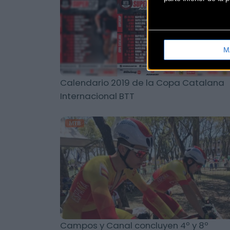
M
Calendario 2019 de la Copa Catalana
Internacional BTT
MTB
Campos y Canal concluyen 4º y 8º