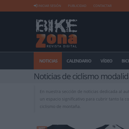
INICIAR SESIÓN
PUBLICIDAD
CONTACTAR
NOTICIAS
CALENDARIO
VÍDEO
BIC
Noticias de ciclismo modali
En nuestra sección de noticias dedicada al au
un espacio significativo para cubrir tanto la
ciclismo de montaña.
MTB