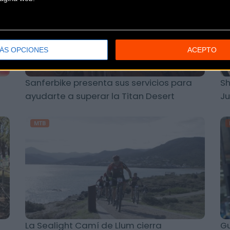
ÁS OPCIONES
ACEPTO
Sanferbike presenta sus servicios para
Sh
ayudarte a superar la Titan Desert
Ju
MTB
La Sealight Camí de Llum cierra
Gu