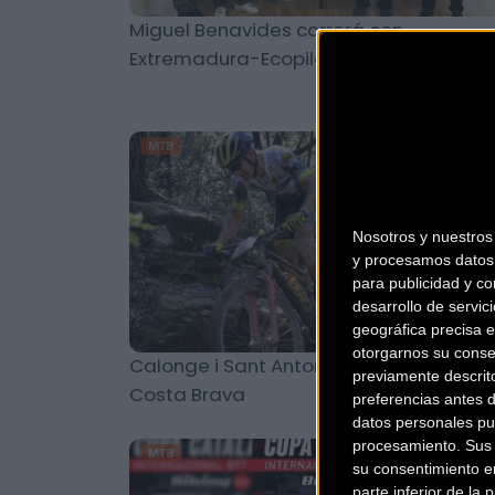
Miguel Benavides correrá con
Extremadura-Ecopilas
MTB
Nosotros y nuestro
y procesamos datos 
para publicidad y co
desarrollo de servici
geográfica precisa e
otorgarnos su conse
Calonge i Sant Antoni sede de la VolCA
previamente descrit
Costa Brava
preferencias antes 
datos personales pu
procesamiento. Sus p
MTB
su consentimiento en
parte inferior de la