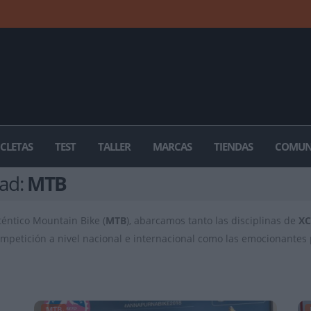
ICLETAS
TEST
TALLER
MARCAS
TIENDAS
COMUN
dad:
MTB
téntico Mountain Bike (
MTB
), abarcamos tanto las disciplinas de
X
 competición a nivel nacional e internacional como las emocionante
MTB