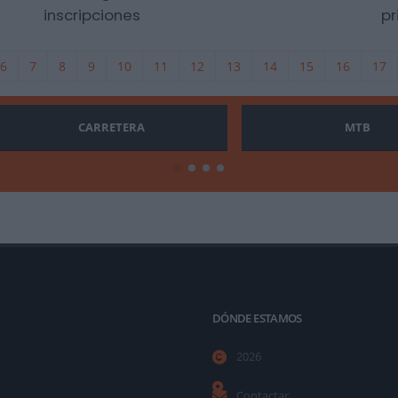
inscripciones
pr
6
7
8
9
10
11
12
13
14
15
16
17
CARRETERA
MTB
DÓNDE ESTAMOS
2026
Contactar