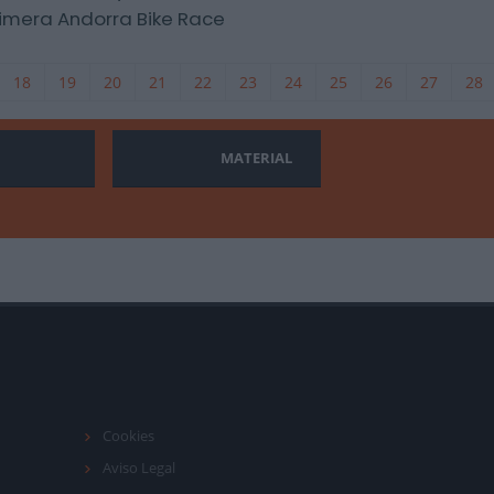
imera Andorra Bike Race
18
19
20
21
22
23
24
25
26
27
28
MATERIAL
Cookies
Aviso Legal