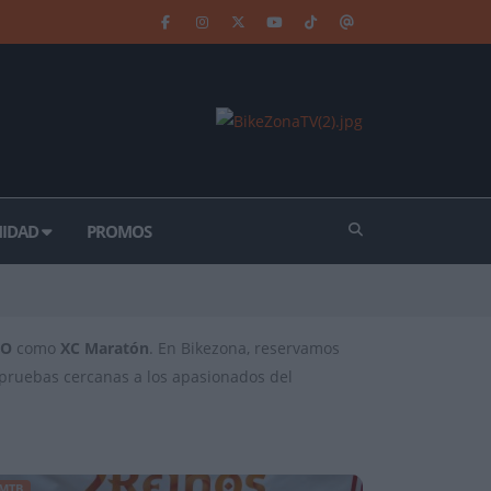
IDAD
PROMOS
CO
como
XC Maratón
. En Bikezona, reservamos
s pruebas cercanas a los apasionados del
MTB