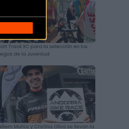
ort Track XC para la selección en los
egos de la Juventud
MTB
illem Muñoz y Cristina Oliva se llevan la