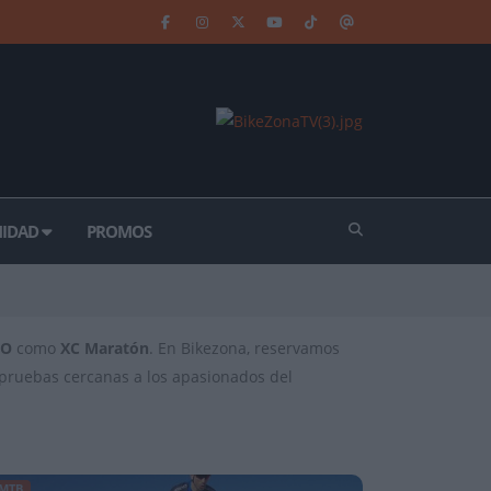
IDAD
PROMOS
CO
como
XC Maratón
. En Bikezona, reservamos
s pruebas cercanas a los apasionados del
MTB