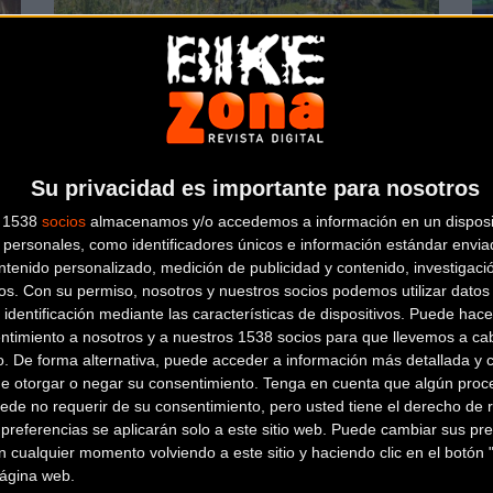
Última llamada para los interesados en
Ak
ano
la Transpyr Coast to Coast
20
MTB
Su privacidad es importante para nosotros
s 1538
socios
almacenamos y/o accedemos a información en un disposit
personales, como identificadores únicos e información estándar enviad
ntenido personalizado, medición de publicidad y contenido, investigaci
os.
Con su permiso, nosotros y nuestros socios podemos utilizar datos 
 identificación mediante las características de dispositivos. Puede hacer
ntimiento a nosotros y a nuestros 1538 socios para que llevemos a ca
o. De forma alternativa, puede acceder a información más detallada y 
La Badaia Bike Marathon 2018 calienta
Pa
de otorgar o negar su consentimiento.
Tenga en cuenta que algún proc
motores
Vi
ede no requerir de su consentimiento, pero usted tiene el derecho de r
referencias se aplicarán solo a este sitio web. Puede cambiar sus pref
 cualquier momento volviendo a este sitio y haciendo clic en el botón "
MTB
 página web.