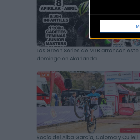
M
Las Green Series de MTB arrancan este
domingo en Akarlanda
MTB
Rocío del Alba García, Coloma y Cullell