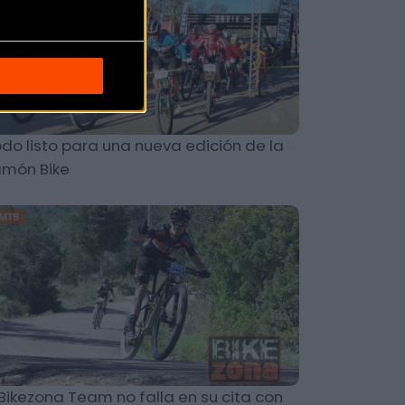
do listo para una nueva edición de la
amón Bike
MTB
 Bikezona Team no falla en su cita con