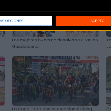
ÁS OPCIONES
ACEPTO
Los mejores bikers nacionales se citan en
To
Guadalcanal
J
MTB
La Copa Catalana Internacional Biking
El