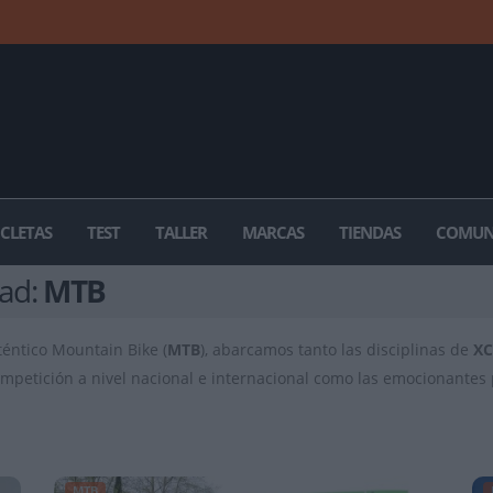
ICLETAS
TEST
TALLER
MARCAS
TIENDAS
COMUN
dad:
MTB
téntico Mountain Bike (
MTB
), abarcamos tanto las disciplinas de
X
 competición a nivel nacional e internacional como las emocionante
MTB