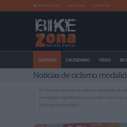
INICIAR SESIÓN
PUBLICIDAD
CONTACTAR
NOTICIAS
CALENDARIO
VÍDEO
BIC
Noticias de ciclismo modali
En nuestra sección de noticias dedicada al au
un espacio significativo para cubrir tanto la
ciclismo de montaña.
MTB