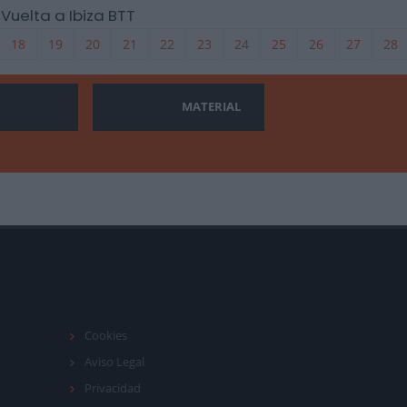
 Vuelta a Ibiza BTT
18
19
20
21
22
23
24
25
26
27
28
MATERIAL
Cookies
Aviso Legal
Privacidad