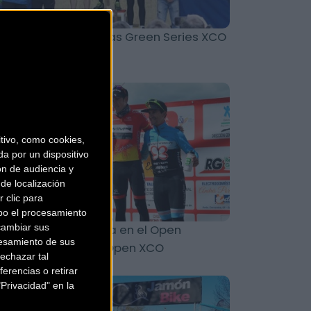
arlanda inauguró las Green Series XCO
18
MTB
ivo, como cookies,
a por un dispositivo
ón de audiencia y
de localización
 clic para
bo el procesamiento
cambiar sus
blo Rodríguez gana en el Open
esamiento de sus
lluercas y lidera el Open XCO
echazar tal
erencias o retirar
Privacidad" en la
MTB