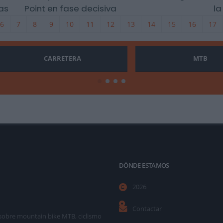
cas
Point en fase decisiva
la
6
7
8
9
10
11
12
13
14
15
16
17
CARRETERA
MTB
DÓNDE ESTAMOS
2026
Contactar
as sobre mountain bike MTB, ciclismo