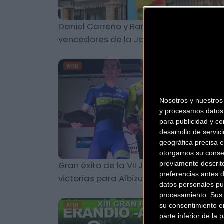
Daniel Carreño y Ramona Gabriel,
vencedores de la Jamón Bike by Aires
MTB
Nosotros y nuestro
y procesamos datos 
para publicidad y co
desarrollo de servici
geográfica precisa e
otorgarnos su conse
Gran éxito de la VII Jamon Bike con
previamente descrit
preferencias antes 
victorias para Albizu y Gabriel
datos personales pu
procesamiento. Sus p
MTB
su consentimiento en
parte inferior de la