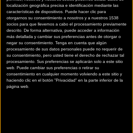
localización geográfica precisa e identificación mediante las
características de dispositivos. Puede hacer clic para
otorgarnos su consentimiento a nosotros y a nuestros 1538
socios para que llevemos a cabo el procesamiento previamente
descrito. De forma alternativa, puede acceder a información
El Enduro World Series
Hutchinson Skeleton, el
más detallada y cambiar sus preferencias antes de otorgar o
realiza su primer viaje a
neumático más agresivo
negar su consentimiento.
Tenga en cuenta que algún
Colombia
para XC
procesamiento de sus datos personales puede no requerir de
su consentimiento, pero usted tiene el derecho de rechazar tal
procesamiento. Sus preferencias se aplicarán solo a este sitio
MTB
MTB
web. Puede cambiar sus preferencias o retirar su
consentimiento en cualquier momento volviendo a este sitio y
haciendo clic en el botón "Privacidad" en la parte inferior de la
página web.
Carta de
Clinic gratuito de
agradecimiento final
nutrición para la Titan