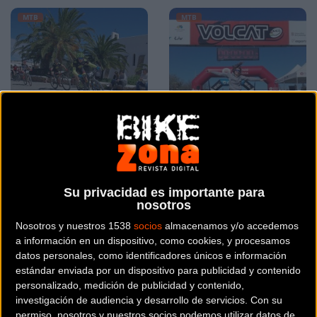
MTB
MTB
Vídeo: Resumen Vuelta a
Enamorada de Cataluña,
Ibiza BTT 2018
enamorada de la Volcat
Su privacidad es importante para
un flechazo a primera
nosotros
vista
Nosotros y nuestros 1538
socios
almacenamos y/o accedemos
a información en un dispositivo, como cookies, y procesamos
MTB
MTB
datos personales, como identificadores únicos e información
estándar enviada por un dispositivo para publicidad y contenido
personalizado, medición de publicidad y contenido,
investigación de audiencia y desarrollo de servicios.
Con su
permiso, nosotros y nuestros socios podemos utilizar datos de