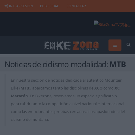
INICIAR SESIÓN
PUBLICIDAD
CONTACTAR
Noticias de ciclismo modalidad:
MTB
En nuestra sección de noticias dedicada al auténtico Mountain
Bike (
MTB
), abarcamos tanto las disciplinas de
XCO
como
XC
Maratón
. En Bikezona, reservamos un espacio significativo
para cubrir tanto la competición a nivel nacional e internacional
como las emocionantes pruebas cercanas a los apasionados del
ciclismo de montaña.