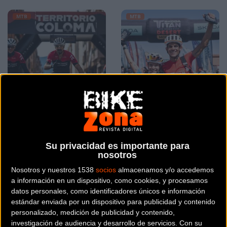
MTB
MTB
Territorio Coloma vuelve
Última Etapa Skoda
en octubre de 2025 en
Titan Desert Morocco: El
su segunda edición
equipo KH7 domina esta
Su privacidad es importante para
nosotros
edición 2025
Nosotros y nuestros 1538
socios
almacenamos y/o accedemos
a información en un dispositivo, como cookies, y procesamos
MTB
MTB
datos personales, como identificadores únicos e información
estándar enviada por un dispositivo para publicidad y contenido
personalizado, medición de publicidad y contenido,
investigación de audiencia y desarrollo de servicios.
Con su