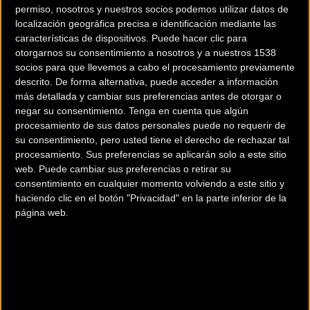
permiso, nosotros y nuestros socios podemos utilizar datos de
localización geográfica precisa e identificación mediante las
características de dispositivos. Puede hacer clic para
otorgarnos su consentimiento a nosotros y a nuestros 1538
socios para que llevemos a cabo el procesamiento previamente
Quinta Etapa Skoda
La JJP Sherry Bike
descrito. De forma alternativa, puede acceder a información
Titan Desert Morocco:
celebra su edición más
más detallada y cambiar sus preferencias antes de otorgar o
negar su consentimiento.
Tenga en cuenta que algún
Segunda para Luisle
épica con el barro como
procesamiento de sus datos personales puede no requerir de
protagonista
su consentimiento, pero usted tiene el derecho de rechazar tal
procesamiento. Sus preferencias se aplicarán solo a este sitio
web. Puede cambiar sus preferencias o retirar su
MTB
MTB
consentimiento en cualquier momento volviendo a este sitio y
haciendo clic en el botón "Privacidad" en la parte inferior de la
página web.
Marco Veiga y Cristina
Cuarta Etapa Skoda