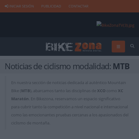
INICIAR SESIÓN
PUBLICIDAD
CONTACTAR
Noticias de ciclismo modalidad:
MTB
En nuestra sección de noticias dedicada al auténtico Mountain
Bike (
MTB
), abarcamos tanto las disciplinas de
XCO
como
XC
Maratón
. En Bikezona, reservamos un espacio significativo
para cubrir tanto la competición a nivel nacional e internacional
como las emocionantes pruebas cercanas a los apasionados del
ciclismo de montaña.