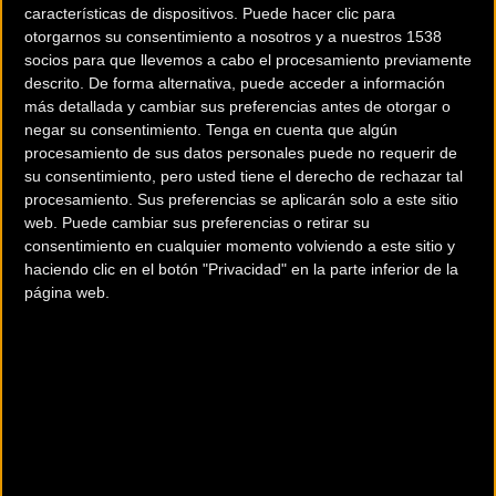
características de dispositivos. Puede hacer clic para
otorgarnos su consentimiento a nosotros y a nuestros 1538
socios para que llevemos a cabo el procesamiento previamente
Vídeo Veoplanet:
BH se adelanta y
descrito. De forma alternativa, puede acceder a información
Cubiertas MTB Vee Tire
presenta su primera
más detallada y cambiar sus preferencias antes de otorgar o
Co Trail Taker
bicicleta para 2017
negar su consentimiento.
Tenga en cuenta que algún
procesamiento de sus datos personales puede no requerir de
su consentimiento, pero usted tiene el derecho de rechazar tal
MTB
MTB
procesamiento. Sus preferencias se aplicarán solo a este sitio
web. Puede cambiar sus preferencias o retirar su
consentimiento en cualquier momento volviendo a este sitio y
haciendo clic en el botón "Privacidad" en la parte inferior de la
página web.
Caja Rural seguirá
La Vuelta Ibiza BTT 2016
apoyando el
homenajeará a Bartolo
Superprestigio MTB
Planells