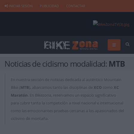
INICIAR SESIÓN
PUBLICIDAD
CONTACTAR
Noticias de ciclismo modalidad:
MTB
En nuestra sección de noticias dedicada al auténtico Mountain
Bike (
MTB
), abarcamos tanto las disciplinas de
XCO
como
XC
Maratón
. En Bikezona, reservamos un espacio significativo
para cubrir tanto la competición a nivel nacional e internacional
como las emocionantes pruebas cercanas a los apasionados del
ciclismo de montaña.