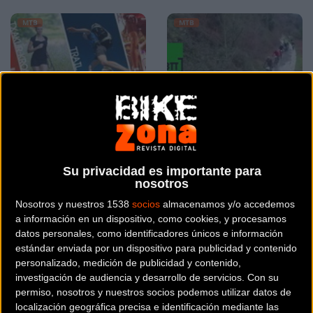
MTB
MTB
Calendario Bizkaia Kopa
Vídeo resumen marcha
Su privacidad es importante para
Trail 2016
Raúl Gurekin 2016
nosotros
Nosotros y nuestros 1538
socios
almacenamos y/o accedemos
MTB
MTB
a información en un dispositivo, como cookies, y procesamos
datos personales, como identificadores únicos e información
estándar enviada por un dispositivo para publicidad y contenido
personalizado, medición de publicidad y contenido,
investigación de audiencia y desarrollo de servicios.
Con su
permiso, nosotros y nuestros socios podemos utilizar datos de
localización geográfica precisa e identificación mediante las